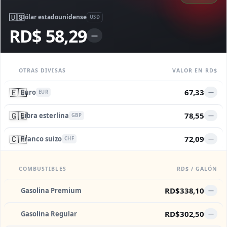
🇺🇸
Dólar estadounidense
USD
RD$ 58,29
—
OTRAS DIVISAS
VALOR EN RD$
🇪🇺
67,33
Euro
—
EUR
🇬🇧
78,55
Libra esterlina
—
GBP
🇨🇭
72,09
Franco suizo
—
CHF
COMBUSTIBLES
RD$ / GALÓN
RD$338,10
Gasolina Premium
—
RD$302,50
Gasolina Regular
—