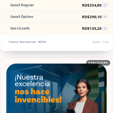
RD$254,80
Gasoil Regular
—
RD$290,10
Gasoil Óptimo
—
RD$135,20
Gas Licuado
—
Fuente: Banreservas · MICM
08/08 · 17:56
PUBLICIDAD