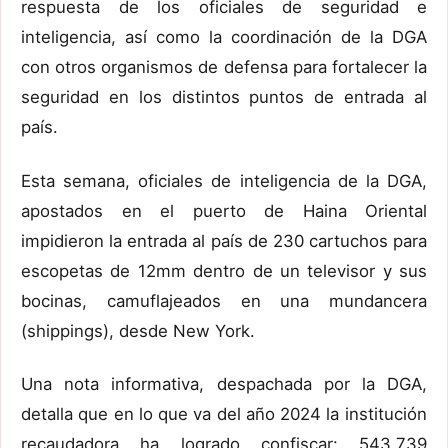
respuesta
de los
oficiales de seguridad e
inteligencia
, así como la
coordinación de la DGA
con otros organismos de defensa para fortalecer la
seguridad en los distintos puntos de entrada al
país.
Esta semana, o
ficiales
de
inteligencia
de
la
DGA,
apostados
en el
p
uerto de Haina
Oriental
impidieron la entrada al país de
230 cartuchos
para
escopetas
de
12
mm
dentro de un televisor
y sus
bocinas, camuflajeados
en una
mundancera
(
shippings
),
desde New York.
Una nota informativa
,
despachada por
la
DGA
,
detalla que en lo que va del año 2024 la institución
recaudadora
ha logrado confiscar: 543,739