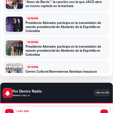
“Amor de Barrio”: la canción con la que JACÓ abre
un nuevo capítulo en la bachata
10:58 PM
Presidente Abinader participa en la transmisión de
mando presidencial de Abelardo de la Espriella en
Colombia
10:34 PM
Presidente Abinader participa en la transmisión de
mando presidencial de Abelardo de la Espriella en
Colombia
10:16 PM
Centro Cultural Banreservas Santiago inaugura
Primer Congreso de Artesanos de Santiago
9:04 PM
Por Dentro Radio
Premios a la Moda Dominicana celebró su quinta
Sábados, 4:00 p. m.
edición en el Teatro Nacional
1 AGO 2026
11:58 PM