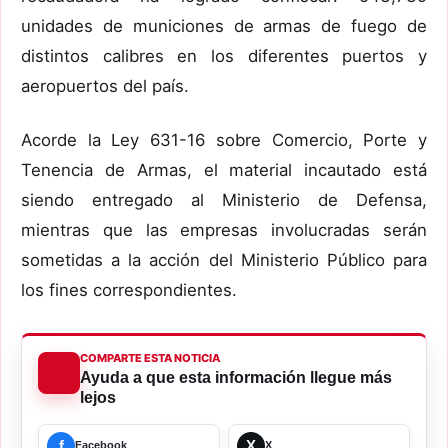
unidades de municiones
de armas de fuego de
distintos calibres
en los diferentes puertos
y
aeropuertos
del país.
Acorde la
L
ey 631-16 sobre
C
omercio,
P
orte y
T
enencia de
A
rmas, el material incautado está
siendo entregado al Ministerio de Defensa,
mientras que las empresas involucradas serán
sometidas a la acción del Ministerio Público para
los fines correspondientes.
COMPARTE ESTA NOTICIA
Ayuda a que esta información llegue más
lejos
f
X
Facebook
X