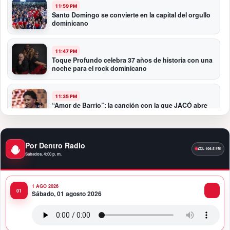
11:59 PM
Santo Domingo se convierte en la capital del orgullo
dominicano
11:47 PM
Toque Profundo celebra 37 años de historia con una
noche para el rock dominicano
11:35 PM
“Amor de Barrio”: la canción con la que JACÓ abre
un nuevo capítulo en la bachata
10:58 PM
Por Dentro Radio
Presidente Abinader participa en la transmisión de
Sábados, 4:00 p. m.
mando presidencial de Abelardo de la Espriella en
Colombia
1 AGO 2026
10:34 PM
Sábado, 01 agosto 2026
Presidente Abinader participa en la transmisión de
mando presidencial de Abelardo de la Espriella en
Colombia