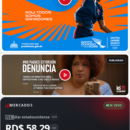
MERCADOS
EN VIVO
🇺🇸
Dólar estadounidense
USD
RD$ 58,29
—