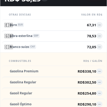
OTRAS DIVISAS
VALOR EN RD$
🇪🇺
67,31
Euro
—
EUR
🇬🇧
78,53
Libra esterlina
—
GBP
🇨🇭
72,05
Franco suizo
—
CHF
COMBUSTIBLES
RD$ / GALÓN
RD$338,10
Gasolina Premium
—
RD$302,50
Gasolina Regular
—
RD$254,80
Gasoil Regular
—
RD$290,10
Gasoil Óptimo
—