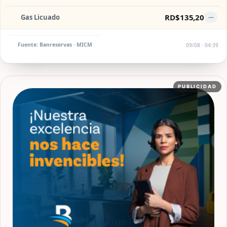
RD$135,20
Gas Licuado
—
Fuente: Banreservas · MICM
09/08 · 04:39
PUBLICIDAD