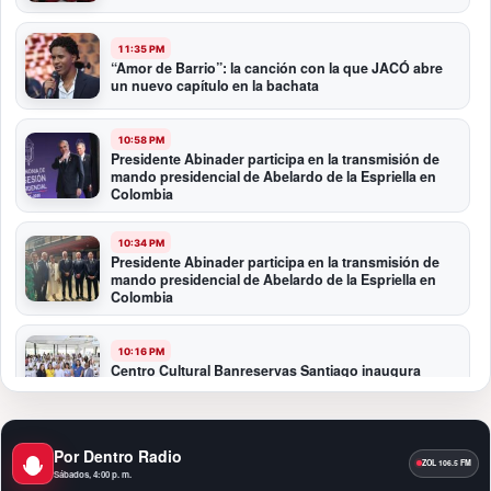
11:35 PM
“Amor de Barrio”: la canción con la que JACÓ abre
un nuevo capítulo en la bachata
10:58 PM
Presidente Abinader participa en la transmisión de
mando presidencial de Abelardo de la Espriella en
Colombia
10:34 PM
Presidente Abinader participa en la transmisión de
mando presidencial de Abelardo de la Espriella en
Colombia
10:16 PM
Centro Cultural Banreservas Santiago inaugura
Primer Congreso de Artesanos de Santiago
9:04 PM
Por Dentro Radio
Premios a la Moda Dominicana celebró su quinta
Sábados, 4:00 p. m.
edición en el Teatro Nacional