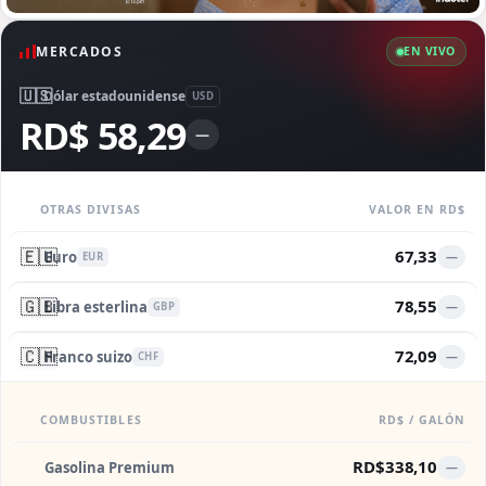
MERCADOS
EN VIVO
🇺🇸
Dólar estadounidense
USD
RD$ 58,29
—
OTRAS DIVISAS
VALOR EN RD$
🇪🇺
67,33
Euro
—
EUR
🇬🇧
78,55
Libra esterlina
—
GBP
🇨🇭
72,09
Franco suizo
—
CHF
COMBUSTIBLES
RD$ / GALÓN
RD$338,10
Gasolina Premium
—