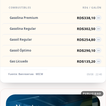
COMBUSTIBLES
RD$ / GALÓN
RD$338,10
Gasolina Premium
—
RD$302,50
Gasolina Regular
—
RD$254,80
Gasoil Regular
—
RD$290,10
Gasoil Óptimo
—
RD$135,20
Gas Licuado
—
Fuente: Banreservas · MICM
09/08 · 22:40
PUBLICIDAD