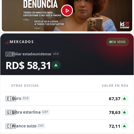
MERCADOS
EN VIVO
🇺🇸
Dólar estadounidense
USD
RD$ 58,31
▲
OTRAS DIVISAS
VALOR EN RD$
🇪🇺
67,37
Euro
▲
EUR
🇬🇧
78,63
Libra esterlina
▲
GBP
🇨🇭
72,11
Franco suizo
▲
CHF