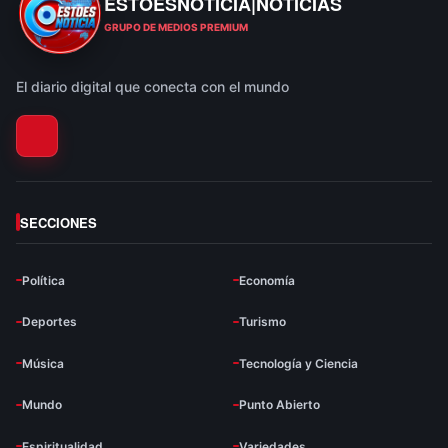
ESTOESNOTICIA|NOTICIAS
ESTOESNOTICIA|NOTICIAS
GRUPO DE MEDIOS PREMIUM
El diario digital que conecta con el mundo
SECCIONES
Política
Economía
Deportes
Turismo
Música
Tecnología y Ciencia
Mundo
Punto Abierto
Espiritualidad
Variedades