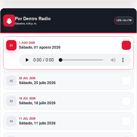
11:47 PM
Por Dentro Radio
Toque Profundo celebra 37 años de historia con una
Sábados, 4:00 p. m.
noche para el rock dominicano
1 AGO 2026
11:35 PM
Sábado, 01 agosto 2026
“Amor de Barrio”: la canción con la que JACÓ abre
un nuevo capítulo en la bachata
25 JUL 2026
Sábado, 25 julio 2026
18 JUL 2026
Sábado, 18 julio 2026
11 JUL 2026
Sábado, 11 julio 2026