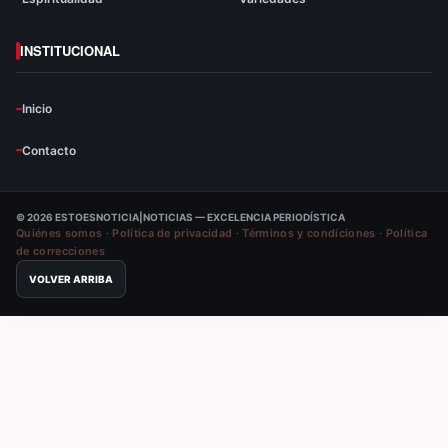
INSTITUCIONAL
Inicio
Contacto
© 2026 ESTOESNOTICIA|NOTICIAS — EXCELENCIA PERIODÍSTICA
Quiénes somos
·
Política de privacidad
·
Términos y condiciones
·
Política
de correcciones
VOLVER ARRIBA