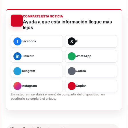
COMPARTE ESTA NOTICIA
Ayuda a que esta información llegue más
lejos
f
X
Facebook
X
in
LinkedIn
WhatsApp
Telegram
Correo
Instagram
Copiar
En Instagram se abrirá el menú de compartir del dispositivo; en
escritorio se copiará el enlace.