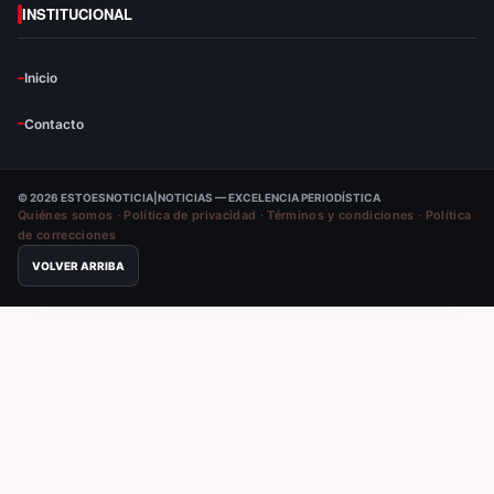
INSTITUCIONAL
Inicio
Contacto
© 2026 ESTOESNOTICIA|NOTICIAS — EXCELENCIA PERIODÍSTICA
Quiénes somos
·
Política de privacidad
·
Términos y condiciones
·
Política
de correcciones
VOLVER ARRIBA