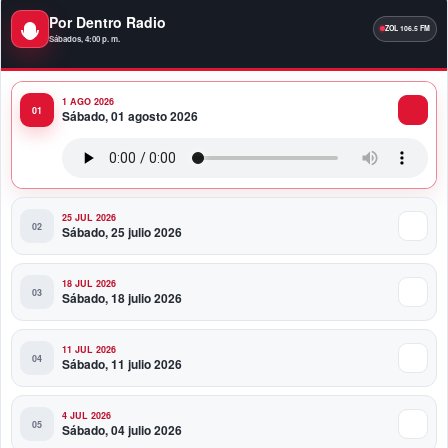
9:04 PM
Por Dentro Radio
Premios a la Moda Dominicana celebró su quinta
Sábados, 4:00 p. m.
edición en el Teatro Nacional
1 AGO 2026
11:58 PM
Sábado, 01 agosto 2026
Presidente Abinader viaja a Colombia para participar
en la toma de posesión de Abelardo de la Espriella
25 JUL 2026
Sábado, 25 julio 2026
18 JUL 2026
Sábado, 18 julio 2026
11 JUL 2026
Sábado, 11 julio 2026
4 JUL 2026
Sábado, 04 julio 2026