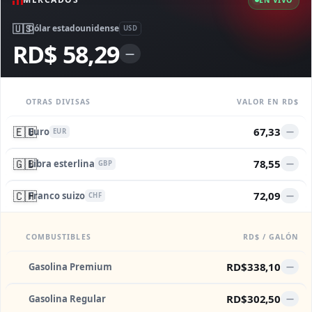
🇺🇸
Dólar estadounidense
USD
RD$ 58,29
—
OTRAS DIVISAS
VALOR EN RD$
🇪🇺
67,33
Euro
—
EUR
🇬🇧
78,55
Libra esterlina
—
GBP
🇨🇭
72,09
Franco suizo
—
CHF
COMBUSTIBLES
RD$ / GALÓN
RD$338,10
Gasolina Premium
—
RD$302,50
Gasolina Regular
—