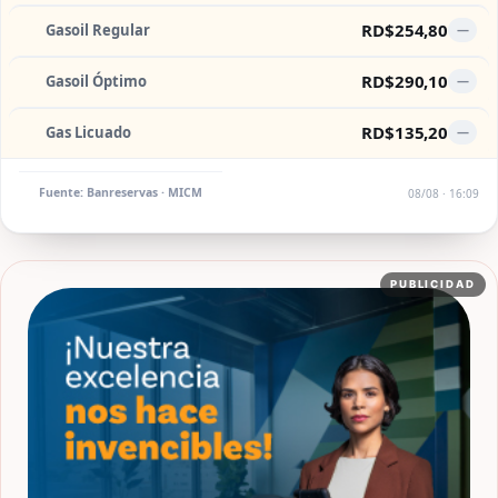
RD$254,80
Gasoil Regular
—
RD$290,10
Gasoil Óptimo
—
RD$135,20
Gas Licuado
—
Fuente: Banreservas · MICM
08/08 · 16:09
PUBLICIDAD