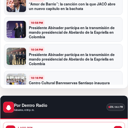
“Amor de Barrio”: la canción con la que JACÓ abre
un nuevo capítulo en la bachata
10:58 PM
Presidente Abinader participa en la transmisión de
mando presidencial de Abelardo de la Espriella en
Colombia
10:34 PM
Presidente Abinader participa en la transmisión de
mando presidencial de Abelardo de la Espriella en
Colombia
10:16 PM
Centro Cultural Banreservas Santiago inaugura
Primer Congreso de Artesanos de Santiago
9:04 PM
Por Dentro Radio
Premios a la Moda Dominicana celebró su quinta
Sábados, 4:00 p. m.
edición en el Teatro Nacional
1 AGO 2026