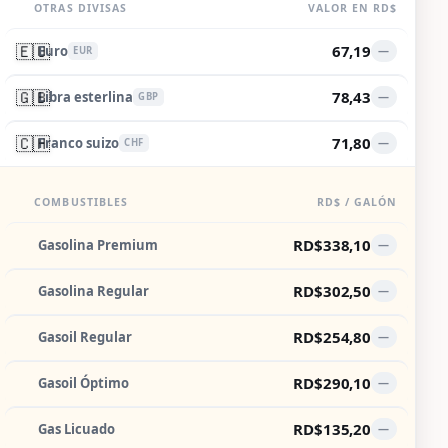
OTRAS DIVISAS
VALOR EN RD$
🇪🇺
67,19
Euro
—
EUR
🇬🇧
78,43
Libra esterlina
—
GBP
🇨🇭
71,80
Franco suizo
—
CHF
COMBUSTIBLES
RD$ / GALÓN
RD$338,10
Gasolina Premium
—
RD$302,50
Gasolina Regular
—
RD$254,80
Gasoil Regular
—
RD$290,10
Gasoil Óptimo
—
RD$135,20
Gas Licuado
—