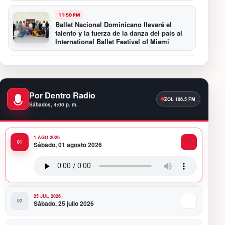
11:59 PM
Ballet Nacional Dominicano llevará el
talento y la fuerza de la danza del país al
International Ballet Festival of Miami
11:55 PM
Hospiten Santo Domingo destaca el valor
de la lactancia materna
Por Dentro Radio
Sábados, 4:00 p. m.
11:09 PM
Banreservas recibe nuevamente la máxima
calificación crediticia AAA.do de Moody’s
Local RD con perspectiva Estable
1 AGO 2026
Sábado, 01 agosto 2026
10:51 PM
Producciones Panda Rosa anuncia su
nueva puesta en escena: “PARADISO”
25 JUL 2026
Sábado, 25 julio 2026