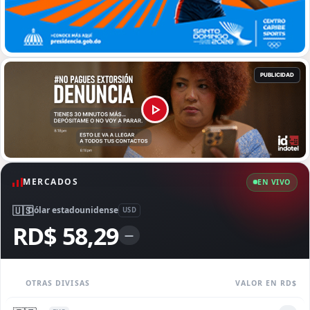
MERCADOS
EN VIVO
🇺🇸
Dólar estadounidense
USD
RD$ 58,29
—
OTRAS DIVISAS
VALOR EN RD$