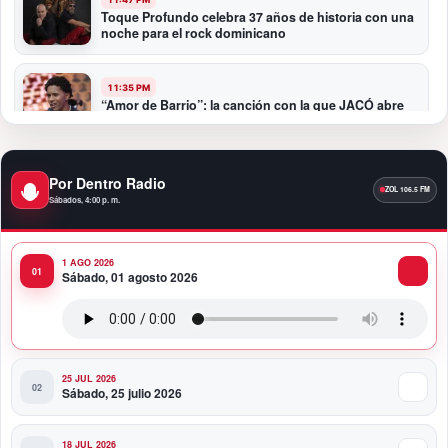
Toque Profundo celebra 37 años de historia con una
noche para el rock dominicano
11:35 PM
“Amor de Barrio”: la canción con la que JACÓ abre
un nuevo capítulo en la bachata
10:58 PM
Por Dentro Radio
Presidente Abinader participa en la transmisión de
Sábados, 4:00 p. m.
mando presidencial de Abelardo de la Espriella en
Colombia
1 AGO 2026
10:34 PM
Sábado, 01 agosto 2026
Presidente Abinader participa en la transmisión de
mando presidencial de Abelardo de la Espriella en
Colombia
25 JUL 2026
Sábado, 25 julio 2026
18 JUL 2026