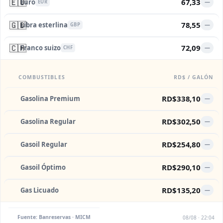
🇪🇺
67,33
Euro
—
EUR
🇬🇧
78,55
Libra esterlina
—
GBP
🇨🇭
72,09
Franco suizo
—
CHF
COMBUSTIBLES
RD$ / GALÓN
RD$338,10
Gasolina Premium
—
RD$302,50
Gasolina Regular
—
RD$254,80
Gasoil Regular
—
RD$290,10
Gasoil Óptimo
—
RD$135,20
Gas Licuado
—
Fuente: Banreservas · MICM
08/08 · 22:04