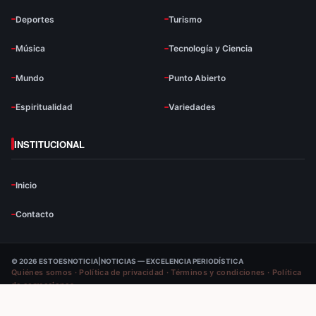
Deportes
Turismo
Música
Tecnología y Ciencia
Mundo
Punto Abierto
Espiritualidad
Variedades
INSTITUCIONAL
Inicio
Contacto
© 2026 ESTOESNOTICIA|NOTICIAS — EXCELENCIA PERIODÍSTICA
Quiénes somos
·
Política de privacidad
·
Términos y condiciones
·
Política
de correcciones
VOLVER ARRIBA