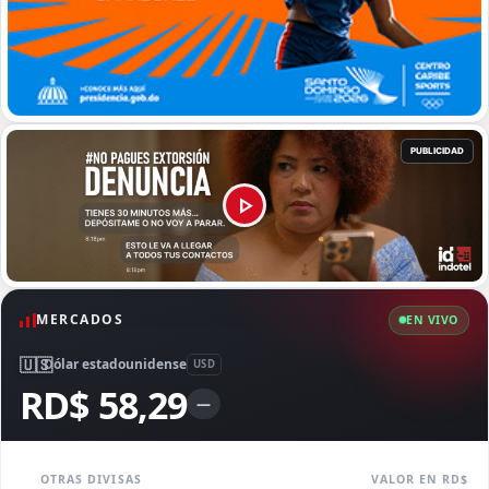
MERCADOS
EN VIVO
🇺🇸
Dólar estadounidense
USD
RD$ 58,29
—
OTRAS DIVISAS
VALOR EN RD$