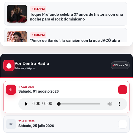
11:47 PM
Toque Profundo celebra 37 años de historia con una
noche para el rock dominicano
11:35 PM
“Amor de Barrio”: la canción con la que JACÓ abre
un nuevo capítulo en la bachata
10:58 PM
Por Dentro Radio
Presidente Abinader participa en la transmisión de
Sábados, 4:00 p. m.
mando presidencial de Abelardo de la Espriella en
Colombia
1 AGO 2026
10:34 PM
Sábado, 01 agosto 2026
Presidente Abinader participa en la transmisión de
mando presidencial de Abelardo de la Espriella en
Colombia
25 JUL 2026
Sábado, 25 julio 2026