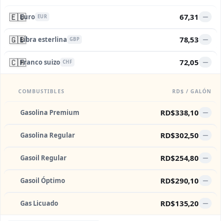
🇪🇺
67,31
Euro
—
EUR
🇬🇧
78,53
Libra esterlina
—
GBP
🇨🇭
72,05
Franco suizo
—
CHF
COMBUSTIBLES
RD$ / GALÓN
RD$338,10
Gasolina Premium
—
RD$302,50
Gasolina Regular
—
RD$254,80
Gasoil Regular
—
RD$290,10
Gasoil Óptimo
—
RD$135,20
Gas Licuado
—