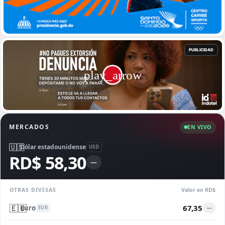
MERCADOS
EN VIVO
🇺🇸
Dólar estadounidense
USD
RD$ 58,30
—
OTRAS DIVISAS
Valor en RD$
🇪🇺
67,35
Euro
—
EUR