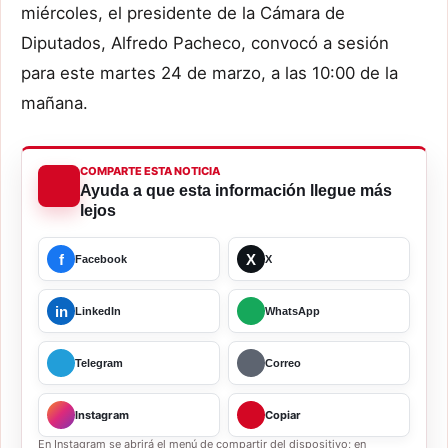
miércoles, el presidente de la Cámara de
Diputados, Alfredo Pacheco, convocó a sesión
para este martes 24 de marzo, a las 10:00 de la
mañana.
COMPARTE ESTA NOTICIA
Ayuda a que esta información llegue más
lejos
f
X
Facebook
X
in
LinkedIn
WhatsApp
Telegram
Correo
Instagram
Copiar
En Instagram se abrirá el menú de compartir del dispositivo; en