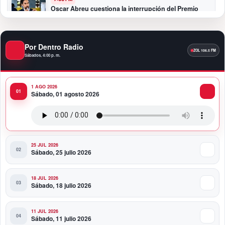
Oscar Abreu cuestiona la interrupción del Premio
Nacional de Artes Visuales: “Un país que deja de
honrar a sus artistas comienza a olvidar su historia”
Por Dentro Radio
12:40 AM
Fortaleza del peso responde a fundamentos
Sábados, 4:00 p. m.
económicos y no a una sobrevaluación, sostiene
experta
1 AGO 2026
Sábado, 01 agosto 2026
11:58 PM
Banco Popular entrega al COE renovado Salón
Político/Comunicaciones
25 JUL 2026
Sábado, 25 julio 2026
18 JUL 2026
Sábado, 18 julio 2026
11 JUL 2026
Sábado, 11 julio 2026