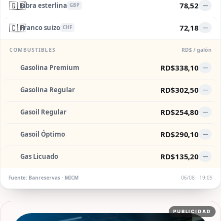
🇬🇧
78,52
Libra esterlina
—
GBP
🇨🇭
72,18
Franco suizo
—
CHF
COMBUSTIBLES
RD$ / galón
RD$338,10
Gasolina Premium
—
RD$302,50
Gasolina Regular
—
RD$254,80
Gasoil Regular
—
RD$290,10
Gasoil Óptimo
—
RD$135,20
Gas Licuado
—
Fuente: Banreservas · MICM
06/08 · 19:09
PUBLICIDAD