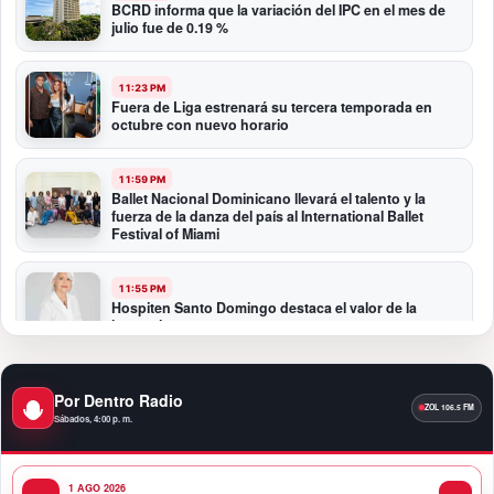
BCRD informa que la variación del IPC en el mes de
julio fue de 0.19 %
11:23 PM
Fuera de Liga estrenará su tercera temporada en
octubre con nuevo horario
11:59 PM
Ballet Nacional Dominicano llevará el talento y la
fuerza de la danza del país al International Ballet
Festival of Miami
11:55 PM
Hospiten Santo Domingo destaca el valor de la
lactancia materna
11:09 PM
Por Dentro Radio
Banreservas recibe nuevamente la máxima
calificación crediticia AAA.do de Moody’s Local RD
Sábados, 4:00 p. m.
con perspectiva Estable
1 AGO 2026
10:51 PM