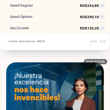
RD$254,80
Gasoil Regular
—
RD$290,10
Gasoil Óptimo
—
RD$135,20
Gas Licuado
—
Fuente: Banreservas · MICM
07/08 · 15:30
PUBLICIDAD