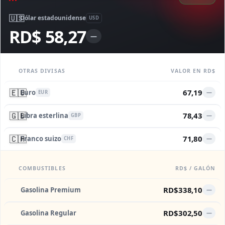
🇺🇸
Dólar estadounidense
USD
RD$ 58,27
—
OTRAS DIVISAS
VALOR EN RD$
🇪🇺
67,19
Euro
—
EUR
🇬🇧
78,43
Libra esterlina
—
GBP
🇨🇭
71,80
Franco suizo
—
CHF
COMBUSTIBLES
RD$ / GALÓN
RD$338,10
Gasolina Premium
—
RD$302,50
Gasolina Regular
—