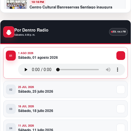
10:16 PM
Centro Cultural Banreservas Santiago inaugura
Primer Congreso de Artesanos de Santiago
9:04 PM
Por Dentro Radio
Premios a la Moda Dominicana celebró su quinta
Sábados, 4:00 p. m.
edición en el Teatro Nacional
1 AGO 2026
11:58 PM
Sábado, 01 agosto 2026
Presidente Abinader viaja a Colombia para participar
en la toma de posesión de Abelardo de la Espriella
25 JUL 2026
Sábado, 25 julio 2026
18 JUL 2026
Sábado, 18 julio 2026
11 JUL 2026
Sábado, 11 julio 2026