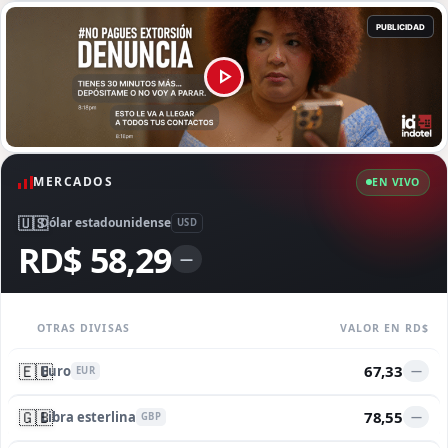
MERCADOS
EN VIVO
🇺🇸
Dólar estadounidense
USD
RD$ 58,29
—
OTRAS DIVISAS
VALOR EN RD$
🇪🇺
67,33
Euro
—
EUR
🇬🇧
78,55
Libra esterlina
—
GBP