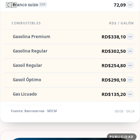
🇨🇭
72,09
Franco suizo
—
CHF
COMBUSTIBLES
RD$ / GALÓN
RD$338,10
Gasolina Premium
—
RD$302,50
Gasolina Regular
—
RD$254,80
Gasoil Regular
—
RD$290,10
Gasoil Óptimo
—
RD$135,20
Gas Licuado
—
Fuente: Banreservas · MICM
08/08 · 04:24
PUBLICIDAD