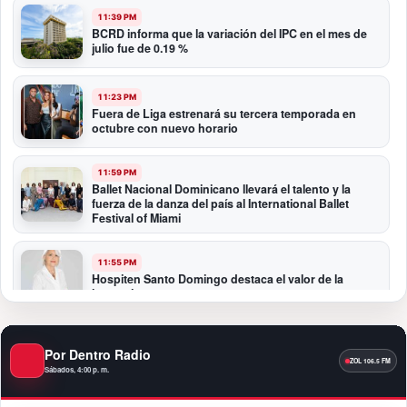
11:39 PM
BCRD informa que la variación del IPC en el mes de
julio fue de 0.19 %
11:23 PM
Fuera de Liga estrenará su tercera temporada en
octubre con nuevo horario
11:59 PM
Ballet Nacional Dominicano llevará el talento y la
fuerza de la danza del país al International Ballet
Festival of Miami
11:55 PM
Hospiten Santo Domingo destaca el valor de la
lactancia materna
11:09 PM
Por Dentro Radio
Banreservas recibe nuevamente la máxima
calificación crediticia AAA.do de Moody’s Local RD
Sábados, 4:00 p. m.
con perspectiva Estable