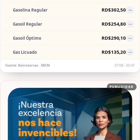
RD$302,50
Gasolina Regular
—
RD$254,80
Gasoil Regular
—
RD$290,10
Gasoil Óptimo
—
RD$135,20
Gas Licuado
—
Fuente: Banreservas · MICM
07/08 · 05:47
PUBLICIDAD