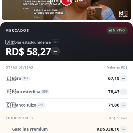
MERCADOS
EN VIVO
🇺🇸
Dólar estadounidense
USD
RD$ 58,27
—
OTRAS DIVISAS
Valor en RD$
🇪🇺
67,19
Euro
—
EUR
🇬🇧
78,43
Libra esterlina
—
GBP
🇨🇭
71,80
Franco suizo
—
CHF
COMBUSTIBLES
RD$ / galón
RD$338,10
Gasolina Premium
—