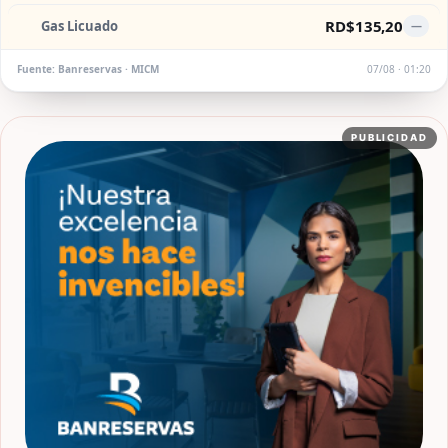
RD$135,20
Gas Licuado
—
Fuente: Banreservas · MICM
07/08 · 01:20
PUBLICIDAD