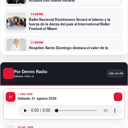
octubre con nuevo horario
11:59 PM
Ballet Nacional Dominicano llevará el talento y la
fuerza de la danza del país al International Ballet
Festival of Miami
11:55 PM
Hospiten Santo Domingo destaca el valor de la
lactancia materna
11:09 PM
Por Dentro Radio
Banreservas recibe nuevamente la máxima
calificación crediticia AAA.do de Moody’s Local RD
Sábados, 4:00 p. m.
con perspectiva Estable
1 AGO 2026
10:51 PM
Sábado, 01 agosto 2026
Producciones Panda Rosa anuncia su
nueva puesta en escena: “PARADISO”
25 JUL 2026