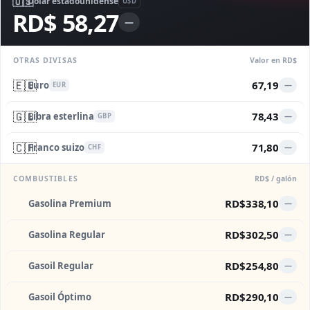
🇺🇸
Dólar estadounidense
USD
RD$ 58,27
—
OTRAS DIVISAS
Valor en RD$
🇪🇺
67,19
Euro
—
EUR
🇬🇧
78,43
Libra esterlina
—
GBP
🇨🇭
71,80
Franco suizo
—
CHF
COMBUSTIBLES
RD$ / galón
RD$338,10
Gasolina Premium
—
RD$302,50
Gasolina Regular
—
RD$254,80
Gasoil Regular
—
RD$290,10
Gasoil Óptimo
—