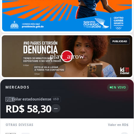
MERCADOS
EN VIVO
🇺🇸
Dólar estadounidense
USD
RD$ 58,30
—
OTRAS DIVISAS
Valor en RD$