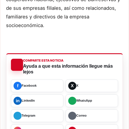
de sus empresas filiales, así como relacionados,
familiares y directivos de la empresa
socioeconómica.
COMPARTE ESTA NOTICIA
Ayuda a que esta información llegue más
lejos
f
X
Facebook
X
in
LinkedIn
WhatsApp
Telegram
Correo