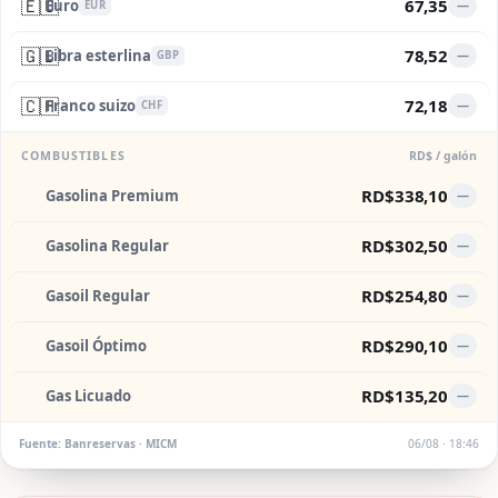
🇪🇺
67,35
Euro
—
EUR
🇬🇧
78,52
Libra esterlina
—
GBP
🇨🇭
72,18
Franco suizo
—
CHF
COMBUSTIBLES
RD$ / galón
RD$338,10
Gasolina Premium
—
RD$302,50
Gasolina Regular
—
RD$254,80
Gasoil Regular
—
RD$290,10
Gasoil Óptimo
—
RD$135,20
Gas Licuado
—
Fuente: Banreservas · MICM
06/08 · 18:46