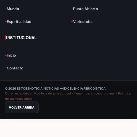
Mundo
Punto Abierto
Espiritualidad
Variedades
INSTITUCIONAL
Inicio
Contacto
© 2026 ESTOESNOTICIA|NOTICIAS — EXCELENCIA PERIODÍSTICA
Quiénes somos
·
Política de privacidad
·
Términos y condiciones
·
Política
de correcciones
VOLVER ARRIBA