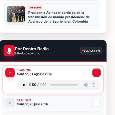
10:34 PM
Presidente Abinader participa en la
transmisión de mando presidencial de
Abelardo de la Espriella en Colombia
10:16 PM
Centro Cultural Banreservas Santiago
inaugura Primer Congreso de Artesanos de
Santiago
Por Dentro Radio
Sábados, 4:00 p. m.
9:04 PM
Premios a la Moda Dominicana celebró su
quinta edición en el Teatro Nacional
1 AGO 2026
Sábado, 01 agosto 2026
11:58 PM
Presidente Abinader viaja a Colombia para
participar en la toma de posesión de
Abelardo de la Espriella
25 JUL 2026
Sábado, 25 julio 2026