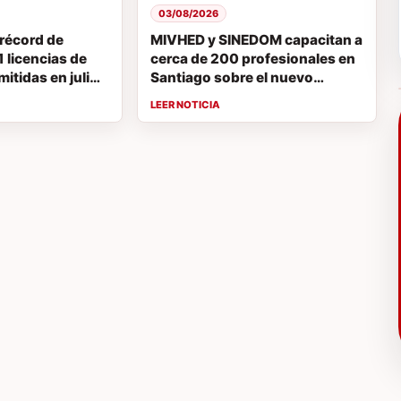
03/08/2026
récord de
MIVHED y SINEDOM capacitan a
 licencias de
cerca de 200 profesionales en
itidas en julio;
Santiago sobre el nuevo
es licencias de
Código de Construcción de la
República Dominicana