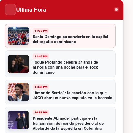
Última Hora
11:59 PM
Santo Domingo se convierte en la capital
del orgullo dominicano
11:47 PM
Toque Profundo celebra 37 años de
historia con una noche para el rock
dominicano
11:35 PM
“Amor de Barrio”: la canción con la que
JACÓ abre un nuevo capítulo en la bachata
10:58 PM
Presidente Abinader participa en la
transmisión de mando presidencial de
Abelardo de la Espriella en Colombia