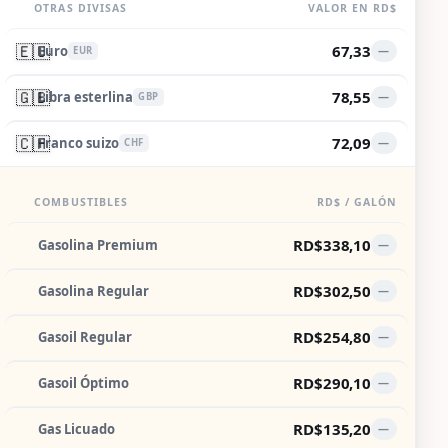
OTRAS DIVISAS
VALOR EN RD$
🇪🇺
67,33
Euro
—
EUR
🇬🇧
78,55
Libra esterlina
—
GBP
🇨🇭
72,09
Franco suizo
—
CHF
COMBUSTIBLES
RD$ / GALÓN
RD$338,10
Gasolina Premium
—
RD$302,50
Gasolina Regular
—
RD$254,80
Gasoil Regular
—
RD$290,10
Gasoil Óptimo
—
RD$135,20
Gas Licuado
—