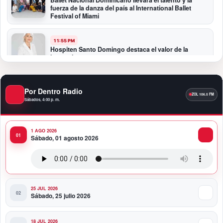
Ballet Nacional Dominicano llevará el talento y la
fuerza de la danza del país al International Ballet
Festival of Miami
11:55 PM
Hospiten Santo Domingo destaca el valor de la
lactancia materna
11:09 PM
Por Dentro Radio
Banreservas recibe nuevamente la máxima
calificación crediticia AAA.do de Moody’s Local RD
Sábados, 4:00 p. m.
con perspectiva Estable
1 AGO 2026
10:51 PM
Sábado, 01 agosto 2026
Producciones Panda Rosa anuncia su
nueva puesta en escena: “PARADISO”
25 JUL 2026
Sábado, 25 julio 2026
18 JUL 2026