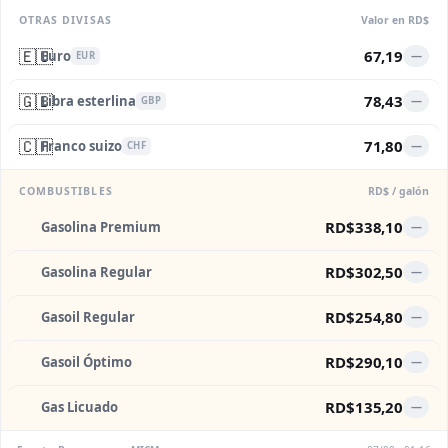
OTRAS DIVISAS
Valor en RD$
🇪🇺
67,19
Euro
—
EUR
🇬🇧
78,43
Libra esterlina
—
GBP
🇨🇭
71,80
Franco suizo
—
CHF
COMBUSTIBLES
RD$ / galón
RD$338,10
Gasolina Premium
—
RD$302,50
Gasolina Regular
—
RD$254,80
Gasoil Regular
—
RD$290,10
Gasoil Óptimo
—
RD$135,20
Gas Licuado
—