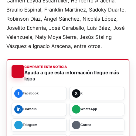
Carmen Leyda Escarfuller, Heriberto Aracena,
Braulio Espinal, Franklin Martínez, Sadoky Duarte,
Robinson Díaz, Ángel Sánchez, Nicolás López,
Joselito Echarría, José Caraballo, Luis Báez, José
Valenzuela, Naty Moya Sierra, Jesús Staling
Vásquez e Ignacio Aracena, entre otros.
COMPARTE ESTA NOTICIA
Ayuda a que esta información llegue más
lejos
f
X
Facebook
X
in
LinkedIn
WhatsApp
Telegram
Correo