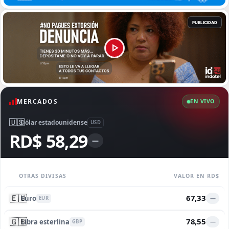
MERCADOS
EN VIVO
🇺🇸
Dólar estadounidense
USD
RD$ 58,29
—
OTRAS DIVISAS
VALOR EN RD$
🇪🇺
67,33
Euro
—
EUR
🇬🇧
78,55
Libra esterlina
—
GBP