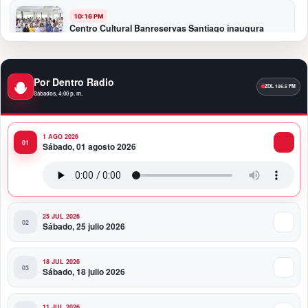
10:16 PM
Centro Cultural Banreservas Santiago inaugura
Primer Congreso de Artesanos de Santiago
9:04 PM
Por Dentro Radio
Premios a la Moda Dominicana celebró su quinta
Sábados, 4:00 p. m.
edición en el Teatro Nacional
1 AGO 2026
11:58 PM
Sábado, 01 agosto 2026
Presidente Abinader viaja a Colombia para participar
en la toma de posesión de Abelardo de la Espriella
25 JUL 2026
Sábado, 25 julio 2026
18 JUL 2026
Sábado, 18 julio 2026
11 JUL 2026