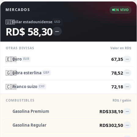
MERCADOS
EN VIVO
🇺🇸
Dólar estadounidense
USD
RD$ 58,30
—
OTRAS DIVISAS
Valor en RD$
🇪🇺
67,35
Euro
—
EUR
🇬🇧
78,52
Libra esterlina
—
GBP
🇨🇭
72,18
Franco suizo
—
CHF
COMBUSTIBLES
RD$ / galón
RD$338,10
Gasolina Premium
—
RD$302,50
Gasolina Regular
—