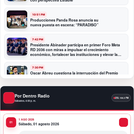
10:51 PM
Producciones Panda Rosa anuncia su
nueva puesta en escena: “PARADISO”
7:42 PM
Presidente Abinader participa en primer Foro Meta
RD 2036 con miras a impulsar el crecimiento
económico, fortalecer las instituciones y elevar la
productividad
7:30 PM
Oscar Abreu cuestiona la interrupción del Premio
Nacional de Artes Visuales: “Un país que deja de
honrar a sus artistas comienza a olvidar su historia”
Por Dentro Radio
12:40 AM
Fortaleza del peso responde a fundamentos
Sábados, 4:00 p. m.
económicos y no a una sobrevaluación, sostiene
experta
1 AGO 2026
Sábado, 01 agosto 2026
11:58 PM
Banco Popular entrega al COE renovado Salón