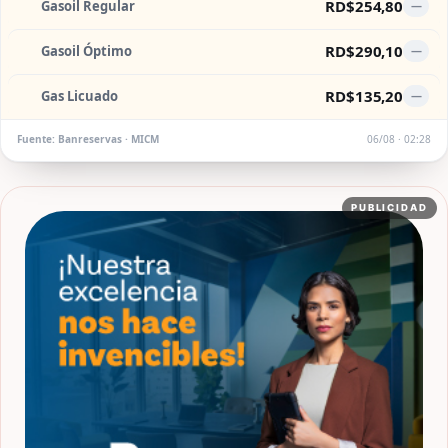
RD$254,80
Gasoil Regular
—
RD$290,10
Gasoil Óptimo
—
RD$135,20
Gas Licuado
—
Fuente: Banreservas · MICM
06/08 · 02:28
PUBLICIDAD