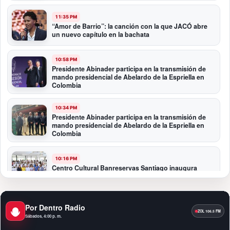
11:35 PM
“Amor de Barrio”: la canción con la que JACÓ abre
un nuevo capítulo en la bachata
10:58 PM
Presidente Abinader participa en la transmisión de
mando presidencial de Abelardo de la Espriella en
Colombia
10:34 PM
Presidente Abinader participa en la transmisión de
mando presidencial de Abelardo de la Espriella en
Colombia
10:16 PM
Centro Cultural Banreservas Santiago inaugura
Primer Congreso de Artesanos de Santiago
9:04 PM
Por Dentro Radio
Premios a la Moda Dominicana celebró su quinta
Sábados, 4:00 p. m.
edición en el Teatro Nacional