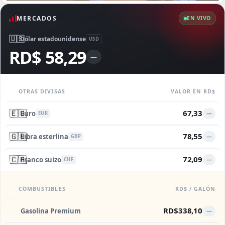
MERCADOS
EN VIVO
🇺🇸
Dólar estadounidense
USD
RD$ 58,29
—
OTRAS DIVISAS
VALOR EN RD$
🇪🇺
67,33
Euro
—
EUR
🇬🇧
78,55
Libra esterlina
—
GBP
🇨🇭
72,09
Franco suizo
—
CHF
COMBUSTIBLES
RD$ / GALÓN
RD$338,10
Gasolina Premium
—