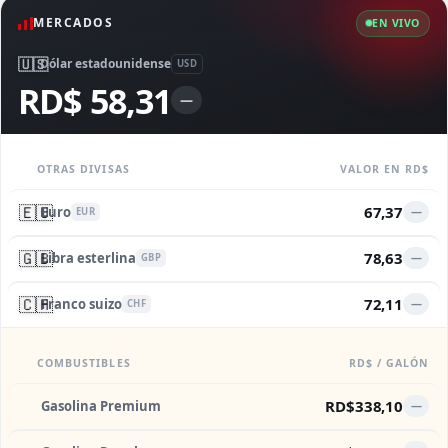
MERCADOS
EN VIVO
🇺🇸
Dólar estadounidense
USD
RD$ 58,31
—
OTRAS DIVISAS
VALOR EN RD$
🇪🇺
67,37
Euro
—
EUR
🇬🇧
78,63
Libra esterlina
—
GBP
🇨🇭
72,11
Franco suizo
—
CHF
COMBUSTIBLES
RD$ / GALÓN
RD$338,10
Gasolina Premium
—