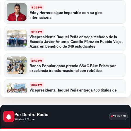
5:39 PM
Eddy Herrera sigue imparable con su gira
internacional
9:11 PM
Vicepresidenta Raquel Peña entrega techado de la
Escuela Javier Antonio Castillo Pérez en Pueblo Viejo,
Azua, en beneficio de 349 estudiantes
8:47 PM
Banco Popular gana premio SS&C Blue Prism por
excelencia transformacional con robótica
8:37 PM
Vicepresidenta Raquel Peña entrega 450 títulos de
propiedad a igual número de familias de Guayacanal
en Azua
Por Dentro Radio
11:59 PM
Santo Domingo se convierte en la capital del orgullo
Sábados, 4:00 p. m.
dominicano