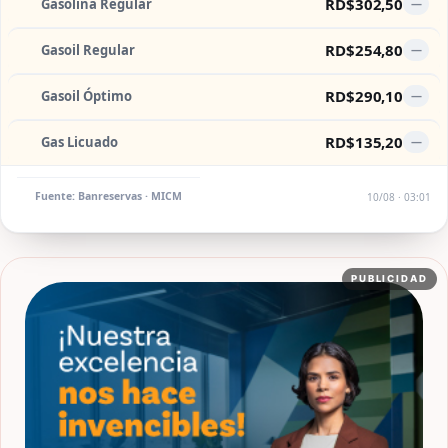
RD$302,50
Gasolina Regular
—
RD$254,80
Gasoil Regular
—
RD$290,10
Gasoil Óptimo
—
RD$135,20
Gas Licuado
—
Fuente: Banreservas · MICM
10/08 · 03:01
PUBLICIDAD