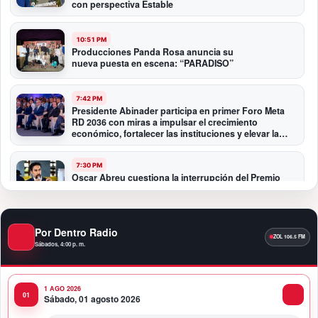
con perspectiva Estable
10:51 PM
Producciones Panda Rosa anuncia su
nueva puesta en escena: “PARADISO”
7:42 PM
Presidente Abinader participa en primer Foro Meta
RD 2036 con miras a impulsar el crecimiento
económico, fortalecer las instituciones y elevar la
productividad
7:30 PM
Oscar Abreu cuestiona la interrupción del Premio
Nacional de Artes Visuales: “Un país que deja de
honrar a sus artistas comienza a olvidar su historia”
Por Dentro Radio
12:40 AM
Fortaleza del peso responde a fundamentos
Sábados, 4:00 p. m.
económicos y no a una sobrevaluación, sostiene
experta
1 AGO 2026
Sábado, 01 agosto 2026
11:58 PM
Banco Popular entrega al COE renovado Salón