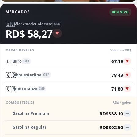
MERCADOS
EN VIVO
🇺🇸
Dólar estadounidense
USD
RD$ 58,27
▼
OTRAS DIVISAS
Valor en RD$
🇪🇺
67,19
Euro
▼
EUR
🇬🇧
78,43
Libra esterlina
▼
GBP
🇨🇭
71,80
Franco suizo
▼
CHF
COMBUSTIBLES
RD$ / galón
RD$338,10
Gasolina Premium
—
RD$302,50
Gasolina Regular
—