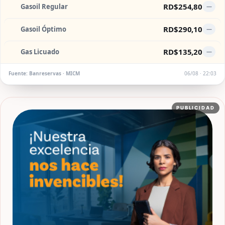
RD$254,80
Gasoil Regular
—
RD$290,10
Gasoil Óptimo
—
RD$135,20
Gas Licuado
—
Fuente: Banreservas · MICM
06/08 · 22:03
PUBLICIDAD