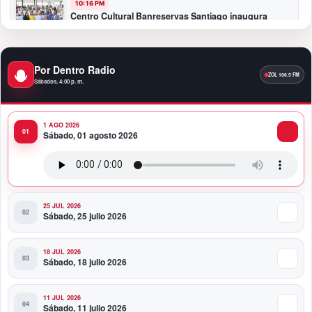
10:16 PM
Centro Cultural Banreservas Santiago inaugura
Primer Congreso de Artesanos de Santiago
9:04 PM
Por Dentro Radio
Premios a la Moda Dominicana celebró su quinta
Sábados, 4:00 p. m.
edición en el Teatro Nacional
1 AGO 2026
11:58 PM
Sábado, 01 agosto 2026
Presidente Abinader viaja a Colombia para participar
en la toma de posesión de Abelardo de la Espriella
25 JUL 2026
Sábado, 25 julio 2026
18 JUL 2026
Sábado, 18 julio 2026
11 JUL 2026
Sábado, 11 julio 2026