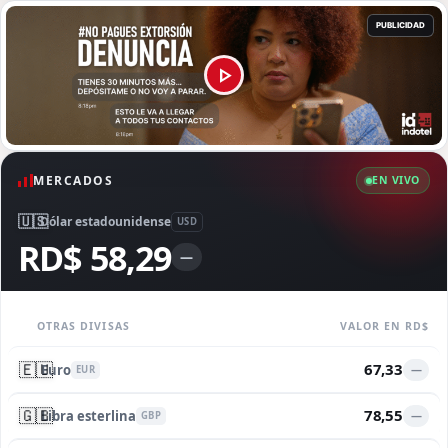
MERCADOS
EN VIVO
🇺🇸
Dólar estadounidense
USD
RD$ 58,29
—
OTRAS DIVISAS
VALOR EN RD$
🇪🇺
67,33
Euro
—
EUR
🇬🇧
78,55
Libra esterlina
—
GBP