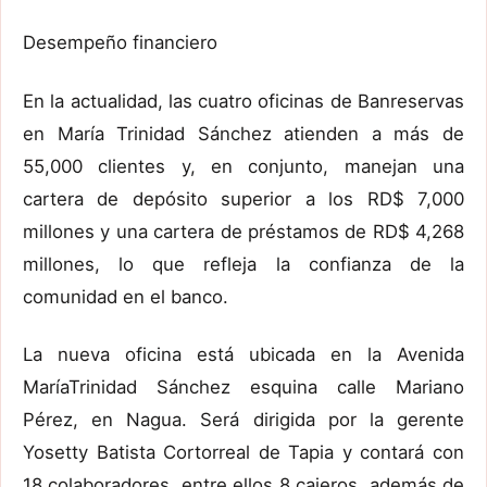
Desempeño
financiero
En la actualidad,
las cuatro oficinas de Banreservas
en María Trinidad Sánchez atienden a más de
55,000 clientes
y, en conjunto,
manejan una
cartera de
depósito
superior a los RD$ 7,000
millones y una cartera de
préstamos
de RD$ 4,268
millones, lo que refleja la confianza de la
comunidad en el banco.
La
nueva oficina
está
ubicada en
la
A
venida
Mar
ía
Trinidad Sánchez esquina calle Mariano
Pérez, en Nagua
. Será dirigida por la gerente
Yosetty
Batista Cortorreal de Tapia
y contará
con
18 colaboradores,
entre ellos
8
cajeros
, además de