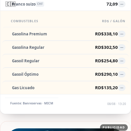
🇨🇭
72,09
Franco suizo
—
CHF
COMBUSTIBLES
RD$ / GALÓN
RD$338,10
Gasolina Premium
—
RD$302,50
Gasolina Regular
—
RD$254,80
Gasoil Regular
—
RD$290,10
Gasoil Óptimo
—
RD$135,20
Gas Licuado
—
Fuente: Banreservas · MICM
08/08 · 13:20
PUBLICIDAD