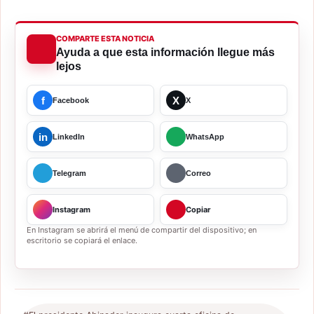
COMPARTE ESTA NOTICIA
Ayuda a que esta información llegue más
lejos
f
X
Facebook
X
in
LinkedIn
WhatsApp
Telegram
Correo
Instagram
Copiar
En Instagram se abrirá el menú de compartir del dispositivo; en
escritorio se copiará el enlace.