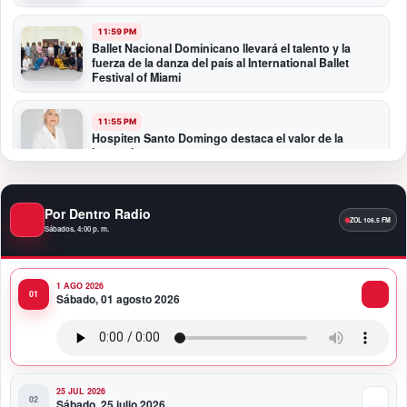
11:59 PM
Ballet Nacional Dominicano llevará el talento y la
fuerza de la danza del país al International Ballet
Festival of Miami
11:55 PM
Hospiten Santo Domingo destaca el valor de la
lactancia materna
11:09 PM
Por Dentro Radio
Banreservas recibe nuevamente la máxima
calificación crediticia AAA.do de Moody’s Local RD
Sábados, 4:00 p. m.
con perspectiva Estable
1 AGO 2026
10:51 PM
Sábado, 01 agosto 2026
Producciones Panda Rosa anuncia su
nueva puesta en escena: “PARADISO”
25 JUL 2026
Sábado, 25 julio 2026