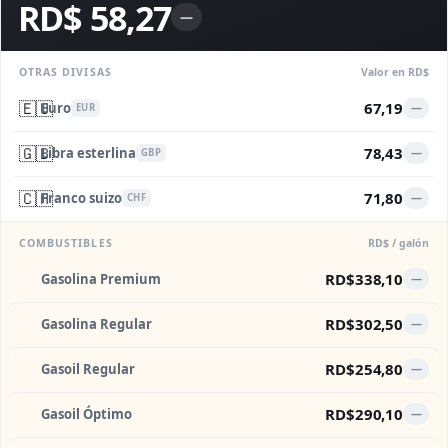
RD$ 58,27
—
OTRAS DIVISAS
Valor en RD$
🇪🇺
67,19
Euro
—
EUR
🇬🇧
78,43
Libra esterlina
—
GBP
🇨🇭
71,80
Franco suizo
—
CHF
COMBUSTIBLES
RD$ / galón
RD$338,10
Gasolina Premium
—
RD$302,50
Gasolina Regular
—
RD$254,80
Gasoil Regular
—
RD$290,10
Gasoil Óptimo
—