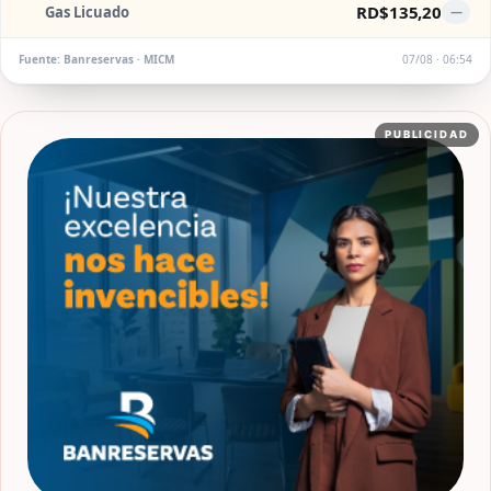
RD$135,20
Gas Licuado
—
Fuente: Banreservas · MICM
07/08 · 06:54
PUBLICIDAD