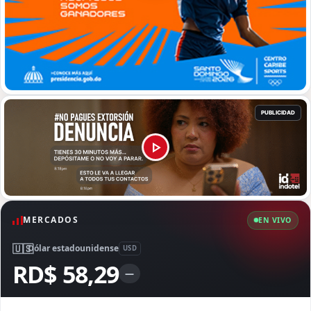
MERCADOS
EN VIVO
🇺🇸
Dólar estadounidense
USD
RD$ 58,29
—