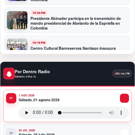
10:34 PM
Presidente Abinader participa en la transmisión de
mando presidencial de Abelardo de la Espriella en
Colombia
10:16 PM
Centro Cultural Banreservas Santiago inaugura
Primer Congreso de Artesanos de Santiago
9:04 PM
Por Dentro Radio
Premios a la Moda Dominicana celebró su quinta
Sábados, 4:00 p. m.
edición en el Teatro Nacional
1 AGO 2026
11:58 PM
Sábado, 01 agosto 2026
Presidente Abinader viaja a Colombia para participar
en la toma de posesión de Abelardo de la Espriella
25 JUL 2026
Sábado, 25 julio 2026