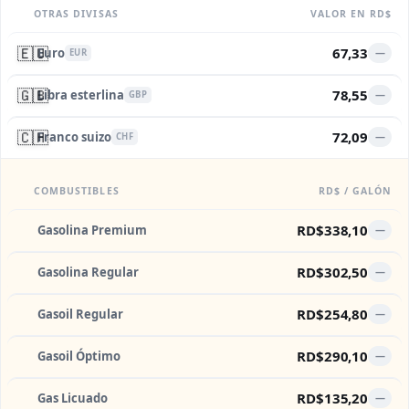
OTRAS DIVISAS
VALOR EN RD$
🇪🇺
67,33
Euro
—
EUR
🇬🇧
78,55
Libra esterlina
—
GBP
🇨🇭
72,09
Franco suizo
—
CHF
COMBUSTIBLES
RD$ / GALÓN
RD$338,10
Gasolina Premium
—
RD$302,50
Gasolina Regular
—
RD$254,80
Gasoil Regular
—
RD$290,10
Gasoil Óptimo
—
RD$135,20
Gas Licuado
—