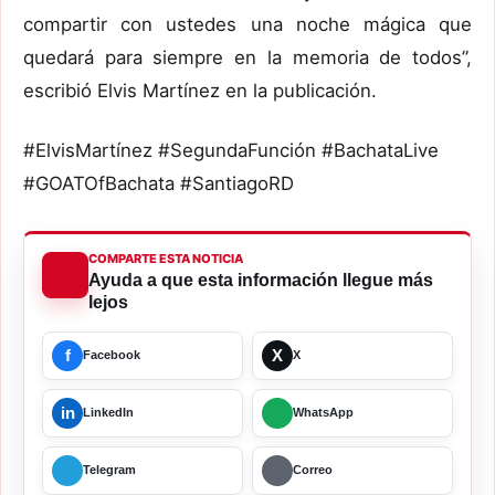
compartir con ustedes una noche mágica que
quedará para siempre en la memoria de todos”,
escribió Elvis Martínez en la publicación.
#ElvisMartínez #SegundaFunción #BachataLive
#GOATOfBachata #SantiagoRD
COMPARTE ESTA NOTICIA
Ayuda a que esta información llegue más
lejos
f
X
Facebook
X
in
LinkedIn
WhatsApp
Telegram
Correo