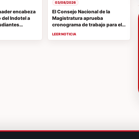
03/08/2026
nader encabeza
El Consejo Nacional de la
del Indotel a
Magistratura aprueba
udiantes
cronograma de trabajo para el
 concurso de
proceso de evaluación de
EM
jueces de la Suprema Corte de
Justicia