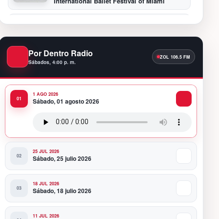
International Ballet Festival of Miami
11:55 PM
Hospiten Santo Domingo destaca el valor
de la lactancia materna
Por Dentro Radio
Sábados, 4:00 p. m.
11:09 PM
Banreservas recibe nuevamente la máxima
calificación crediticia AAA.do de Moody’s
Local RD con perspectiva Estable
1 AGO 2026
Sábado, 01 agosto 2026
10:51 PM
Producciones Panda Rosa anuncia su
nueva puesta en escena: “PARADISO”
25 JUL 2026
Sábado, 25 julio 2026
18 JUL 2026
Sábado, 18 julio 2026
11 JUL 2026