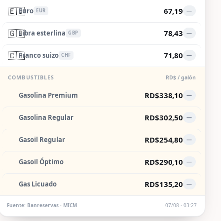
🇪🇺
67,19
Euro
—
EUR
🇬🇧
78,43
Libra esterlina
—
GBP
🇨🇭
71,80
Franco suizo
—
CHF
COMBUSTIBLES
RD$ / galón
RD$338,10
Gasolina Premium
—
RD$302,50
Gasolina Regular
—
RD$254,80
Gasoil Regular
—
RD$290,10
Gasoil Óptimo
—
RD$135,20
Gas Licuado
—
Fuente: Banreservas · MICM
07/08 · 03:27