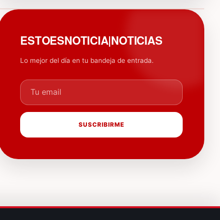
PUBLICIDAD
ESTOESNOTICIA|NOTICIAS
Lo mejor del día en tu bandeja de entrada.
Tu email
SUSCRIBIRME