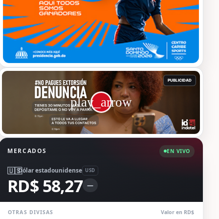
MERCADOS
EN VIVO
🇺🇸
Dólar estadounidense
USD
RD$ 58,27
—
OTRAS DIVISAS
Valor en RD$