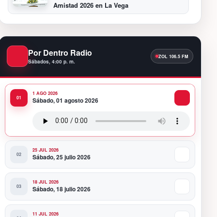
Amistad 2026 en La Vega
11:48 PM
Presidente Abinader encabeza
reconocimiento del Indotel a más de 170
Por Dentro Radio
estudiantes destacados en concurso de
vocaciones STEM
Sábados, 4:00 p. m.
12:21 AM
MIVHED rompe récord de gestión con 201
licencias de construcción emitidas en
1 AGO 2026
Sábado, 01 agosto 2026
julio; supera en 7 meses licencias de 2025
11:59 PM
Juan Luis Guerra está confirmado para
Festival Presidente
25 JUL 2026
Sábado, 25 julio 2026
18 JUL 2026
Sábado, 18 julio 2026
11 JUL 2026