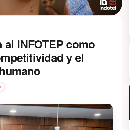
n al INFOTEP como
ompetitividad y el
o humano
s