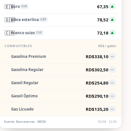
🇪🇺
67,35
Euro
▲
EUR
🇬🇧
78,52
Libra esterlina
▲
GBP
🇨🇭
72,18
Franco suizo
▲
CHF
COMBUSTIBLES
RD$ / galón
RD$338,10
Gasolina Premium
—
RD$302,50
Gasolina Regular
—
RD$254,80
Gasoil Regular
—
RD$290,10
Gasoil Óptimo
—
RD$135,20
Gas Licuado
—
Fuente: Banreservas · MICM
05/08 · 22:00