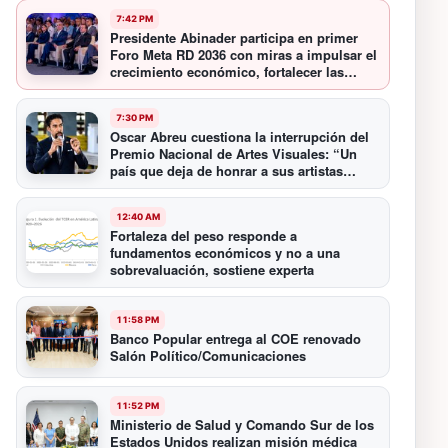
7:42 PM
Presidente Abinader participa en primer
Foro Meta RD 2036 con miras a impulsar el
crecimiento económico, fortalecer las
instituciones y elevar la productividad
7:30 PM
Oscar Abreu cuestiona la interrupción del
Premio Nacional de Artes Visuales: “Un
país que deja de honrar a sus artistas
comienza a olvidar su historia”
12:40 AM
Fortaleza del peso responde a
fundamentos económicos y no a una
sobrevaluación, sostiene experta
11:58 PM
Banco Popular entrega al COE renovado
Salón Político/Comunicaciones
11:52 PM
Ministerio de Salud y Comando Sur de los
Estados Unidos realizan misión médica