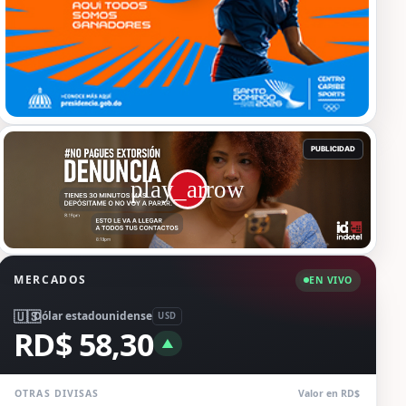
MERCADOS
EN VIVO
🇺🇸
Dólar estadounidense
USD
RD$ 58,30
▲
OTRAS DIVISAS
Valor en RD$