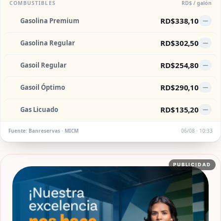
COMBUSTIBLES
RD$ / galón
RD$338,10
Gasolina Premium
—
RD$302,50
Gasolina Regular
—
RD$254,80
Gasoil Regular
—
RD$290,10
Gasoil Óptimo
—
RD$135,20
Gas Licuado
—
Fuente: Banreservas · MICM
06/08 · 10:33
PUBLICIDAD