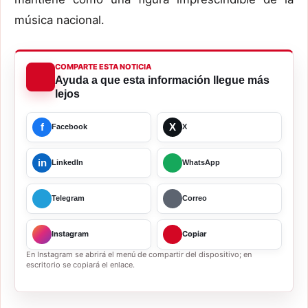
música nacional.
COMPARTE ESTA NOTICIA
Ayuda a que esta información llegue más
lejos
f
X
Facebook
X
in
LinkedIn
WhatsApp
Telegram
Correo
Instagram
Copiar
En Instagram se abrirá el menú de compartir del dispositivo; en
escritorio se copiará el enlace.