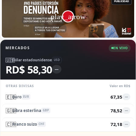
MERCADOS
EN VIVO
🇺🇸
Dólar estadounidense
USD
RD$ 58,30
—
OTRAS DIVISAS
Valor en RD$
🇪🇺
67,35
Euro
—
EUR
🇬🇧
78,52
Libra esterlina
—
GBP
🇨🇭
72,18
Franco suizo
—
CHF