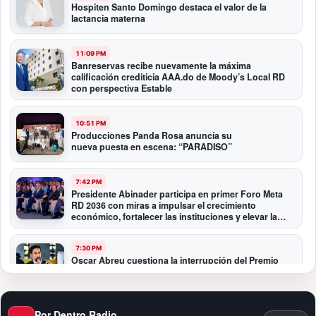
Hospiten Santo Domingo destaca el valor de la
lactancia materna
11:09 PM
Banreservas recibe nuevamente la máxima
calificación crediticia AAA.do de Moody’s Local RD
con perspectiva Estable
10:51 PM
Producciones Panda Rosa anuncia su
nueva puesta en escena: “PARADISO”
7:42 PM
Presidente Abinader participa en primer Foro Meta
RD 2036 con miras a impulsar el crecimiento
económico, fortalecer las instituciones y elevar la
productividad
7:30 PM
Oscar Abreu cuestiona la interrupción del Premio
Nacional de Artes Visuales: “Un país que deja de
honrar a sus artistas comienza a olvidar su historia”
Por Dentro Radio
12:40 AM