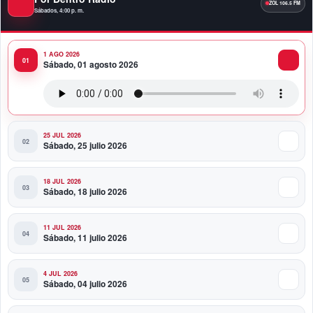
Fortaleza del peso responde a fundamentos
Sábados, 4:00 p. m.
económicos y no a una sobrevaluación, sostiene
experta
1 AGO 2026
Sábado, 01 agosto 2026
11:58 PM
Banco Popular entrega al COE renovado Salón
Político/Comunicaciones
25 JUL 2026
Sábado, 25 julio 2026
18 JUL 2026
Sábado, 18 julio 2026
11 JUL 2026
Sábado, 11 julio 2026
4 JUL 2026
Sábado, 04 julio 2026