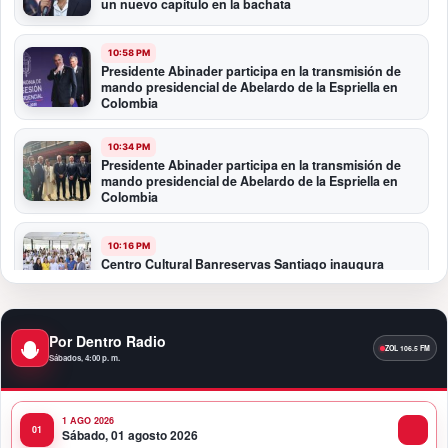
un nuevo capítulo en la bachata
10:58 PM
Presidente Abinader participa en la transmisión de
mando presidencial de Abelardo de la Espriella en
Colombia
10:34 PM
Presidente Abinader participa en la transmisión de
mando presidencial de Abelardo de la Espriella en
Colombia
10:16 PM
Centro Cultural Banreservas Santiago inaugura
Primer Congreso de Artesanos de Santiago
9:04 PM
Por Dentro Radio
Premios a la Moda Dominicana celebró su quinta
Sábados, 4:00 p. m.
edición en el Teatro Nacional
1 AGO 2026
11:58 PM
Sábado, 01 agosto 2026
Presidente Abinader viaja a Colombia para participar