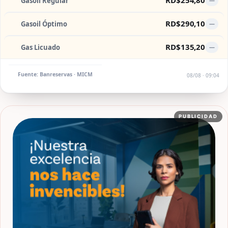
RD$254,80
Gasoil Regular
—
RD$290,10
Gasoil Óptimo
—
RD$135,20
Gas Licuado
—
Fuente: Banreservas · MICM
08/08 · 09:04
PUBLICIDAD