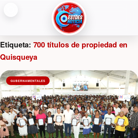
Abrir menú
ESTOESNOTICIA|NOTICIAS
Etiqueta:
700 títulos de propiedad en
Quisqueya
GUBERNAMENTALES