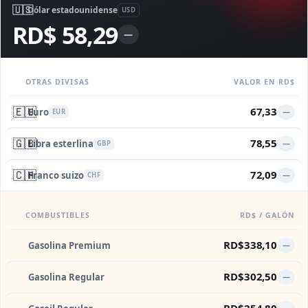
🇺🇸
Dólar estadounidense
USD
RD$ 58,29
—
OTRAS DIVISAS
VALOR EN RD$
🇪🇺
67,33
Euro
—
EUR
🇬🇧
78,55
Libra esterlina
—
GBP
🇨🇭
72,09
Franco suizo
—
CHF
COMBUSTIBLES
RD$ / GALÓN
RD$338,10
Gasolina Premium
—
RD$302,50
Gasolina Regular
—