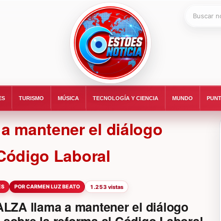
Buscar:
ESTOESNOTICIA|NOTICIAS
ES
TURISMO
MÚSICA
TECNOLOGÍA Y CIENCIA
MUNDO
PUNT
 mantener el diálogo
 Código Laboral
ES
POR CARMEN LUZ BEATO
1.253 vistas
ZA llama a mantener el diálogo