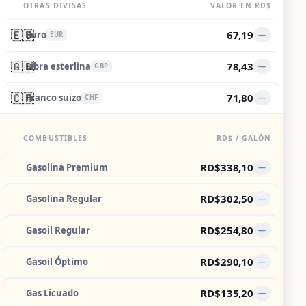
OTRAS DIVISAS
VALOR EN RD$
🇪🇺
67,19
Euro
—
EUR
🇬🇧
78,43
Libra esterlina
—
GBP
🇨🇭
71,80
Franco suizo
—
CHF
COMBUSTIBLES
RD$ / GALÓN
RD$338,10
Gasolina Premium
—
RD$302,50
Gasolina Regular
—
RD$254,80
Gasoil Regular
—
RD$290,10
Gasoil Óptimo
—
RD$135,20
Gas Licuado
—