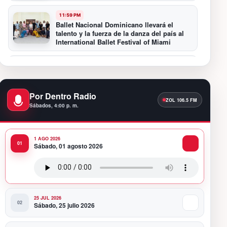
11:59 PM
Ballet Nacional Dominicano llevará el
talento y la fuerza de la danza del país al
International Ballet Festival of Miami
11:55 PM
Hospiten Santo Domingo destaca el valor
de la lactancia materna
Por Dentro Radio
Sábados, 4:00 p. m.
11:09 PM
Banreservas recibe nuevamente la máxima
calificación crediticia AAA.do de Moody’s
Local RD con perspectiva Estable
1 AGO 2026
Sábado, 01 agosto 2026
10:51 PM
Producciones Panda Rosa anuncia su
nueva puesta en escena: “PARADISO”
25 JUL 2026
Sábado, 25 julio 2026