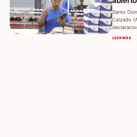
abiert
Santo Domi
Calzado (
declaraci
LEER MÁS