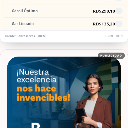
RD$290,10
Gasoil Óptimo
—
RD$135,20
Gas Licuado
—
Fuente: Banreservas · MICM
06/08 · 10:39
PUBLICIDAD