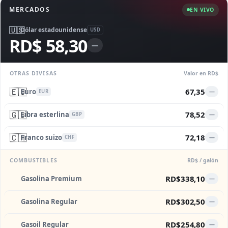
MERCADOS
EN VIVO
🇺🇸
Dólar estadounidense
USD
RD$ 58,30
—
OTRAS DIVISAS
Valor en RD$
🇪🇺
67,35
Euro
—
EUR
🇬🇧
78,52
Libra esterlina
—
GBP
🇨🇭
72,18
Franco suizo
—
CHF
COMBUSTIBLES
RD$ / galón
RD$338,10
Gasolina Premium
—
RD$302,50
Gasolina Regular
—
RD$254,80
Gasoil Regular
—