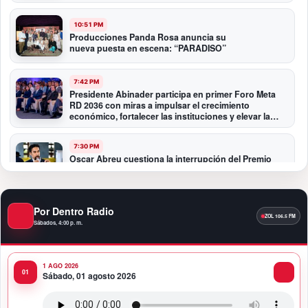
10:51 PM
Producciones Panda Rosa anuncia su
nueva puesta en escena: “PARADISO”
7:42 PM
Presidente Abinader participa en primer Foro Meta
RD 2036 con miras a impulsar el crecimiento
económico, fortalecer las instituciones y elevar la
productividad
7:30 PM
Oscar Abreu cuestiona la interrupción del Premio
Nacional de Artes Visuales: “Un país que deja de
honrar a sus artistas comienza a olvidar su historia”
Por Dentro Radio
12:40 AM
Fortaleza del peso responde a fundamentos
Sábados, 4:00 p. m.
económicos y no a una sobrevaluación, sostiene
experta
1 AGO 2026
Sábado, 01 agosto 2026
11:58 PM
Banco Popular entrega al COE renovado Salón
Político/Comunicaciones