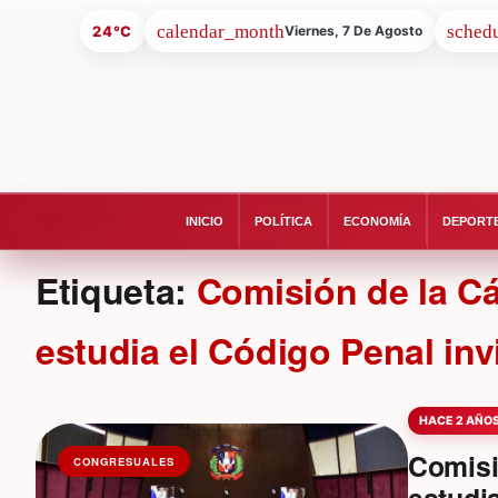
24°C
Viernes, 7 De Agosto
INICIO
POLÍTICA
ECONOMÍA
DEPORT
Etiqueta:
Comisión de la C
estudia el Código Penal invi
HACE 2 AÑO
Comisi
CONGRESUALES