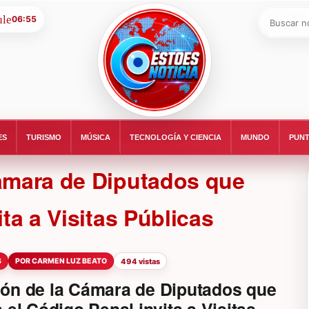
Buscar:
06:55
ESTOESNOTICIA|NOTICIAS
ES
TURISMO
MÚSICA
TECNOLOGÍA Y CIENCIA
MUNDO
PUNT
ámara de Diputados que
ta a Visitas Públicas
S
POR CARMEN LUZ BEATO
494 vistas
ón de la Cámara de Diputados que