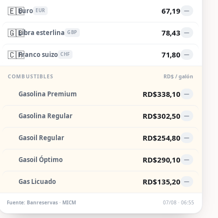
🇪🇺
67,19
Euro
—
EUR
🇬🇧
78,43
Libra esterlina
—
GBP
🇨🇭
71,80
Franco suizo
—
CHF
COMBUSTIBLES
RD$ / galón
RD$338,10
Gasolina Premium
—
RD$302,50
Gasolina Regular
—
RD$254,80
Gasoil Regular
—
RD$290,10
Gasoil Óptimo
—
RD$135,20
Gas Licuado
—
Fuente: Banreservas · MICM
07/08 · 06:55