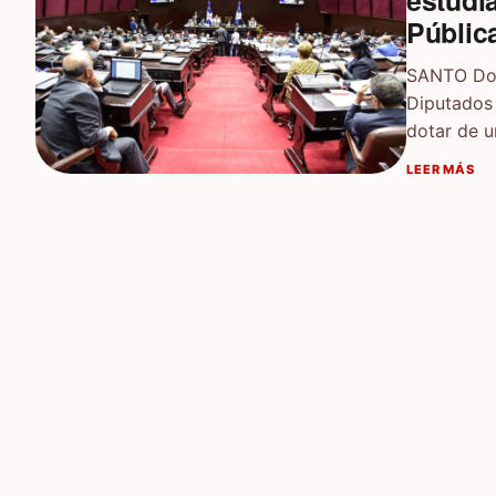
estudia
Públic
SANTO Dom
Diputados 
dotar de 
LEER MÁS