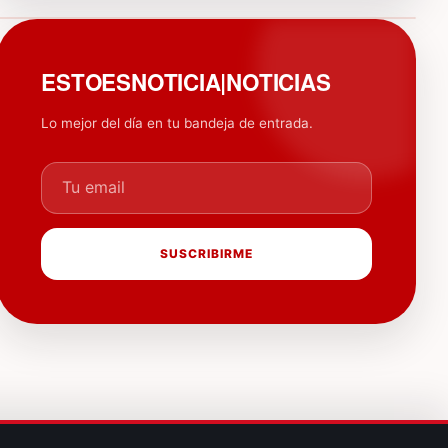
PUBLICIDAD
ESTOESNOTICIA|NOTICIAS
Lo mejor del día en tu bandeja de entrada.
Tu email
SUSCRIBIRME