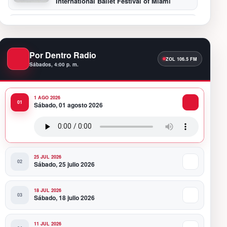
International Ballet Festival of Miami
11:55 PM
Hospiten Santo Domingo destaca el valor
de la lactancia materna
Por Dentro Radio
Sábados, 4:00 p. m.
11:09 PM
Banreservas recibe nuevamente la máxima
calificación crediticia AAA.do de Moody’s
Local RD con perspectiva Estable
1 AGO 2026
Sábado, 01 agosto 2026
10:51 PM
Producciones Panda Rosa anuncia su
nueva puesta en escena: “PARADISO”
25 JUL 2026
Sábado, 25 julio 2026
18 JUL 2026
Sábado, 18 julio 2026
11 JUL 2026