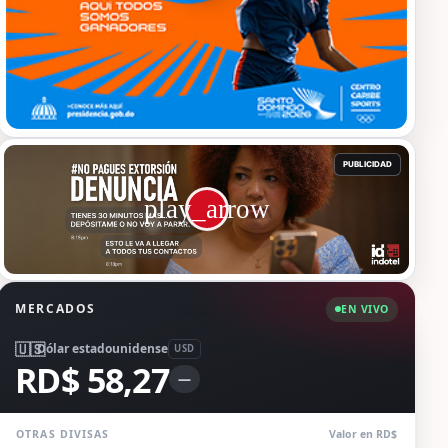
MERCADOS
EN VIVO
🇺🇸
Dólar estadounidense
USD
RD$ 58,27
—
OTRAS DIVISAS
Valor en RD$