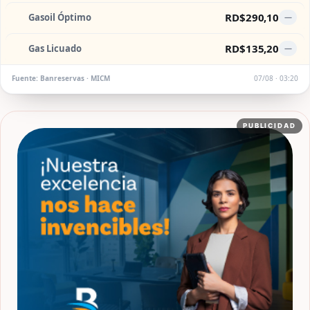
RD$290,10
Gasoil Óptimo
—
RD$135,20
Gas Licuado
—
Fuente: Banreservas · MICM
07/08 · 03:20
PUBLICIDAD