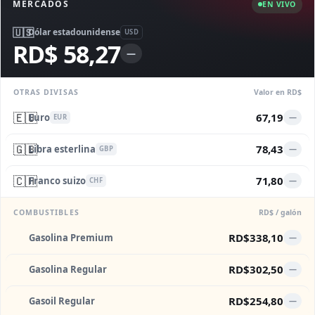
MERCADOS
EN VIVO
🇺🇸
Dólar estadounidense
USD
RD$ 58,27
—
OTRAS DIVISAS
Valor en RD$
🇪🇺
67,19
Euro
—
EUR
🇬🇧
78,43
Libra esterlina
—
GBP
🇨🇭
71,80
Franco suizo
—
CHF
COMBUSTIBLES
RD$ / galón
RD$338,10
Gasolina Premium
—
RD$302,50
Gasolina Regular
—
RD$254,80
Gasoil Regular
—