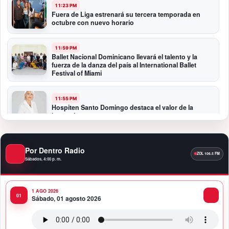
11:23 PM
Fuera de Liga estrenará su tercera temporada en
octubre con nuevo horario
11:59 PM
Ballet Nacional Dominicano llevará el talento y la
fuerza de la danza del país al International Ballet
Festival of Miami
11:55 PM
Hospiten Santo Domingo destaca el valor de la
lactancia materna
11:09 PM
Por Dentro Radio
Banreservas recibe nuevamente la máxima
calificación crediticia AAA.do de Moody’s Local RD
Sábados, 4:00 p. m.
con perspectiva Estable
1 AGO 2026
10:51 PM
Sábado, 01 agosto 2026
Producciones Panda Rosa anuncia su
nueva puesta en escena: “PARADISO”