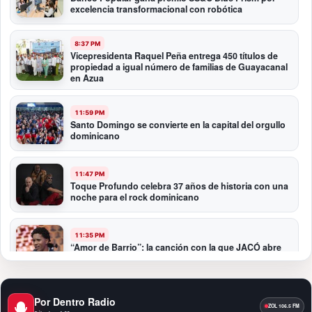
excelencia transformacional con robótica
8:37 PM
Vicepresidenta Raquel Peña entrega 450 títulos de
propiedad a igual número de familias de Guayacanal
en Azua
11:59 PM
Santo Domingo se convierte en la capital del orgullo
dominicano
11:47 PM
Toque Profundo celebra 37 años de historia con una
noche para el rock dominicano
11:35 PM
“Amor de Barrio”: la canción con la que JACÓ abre
un nuevo capítulo en la bachata
10:58 PM
Por Dentro Radio
Presidente Abinader participa en la transmisión de