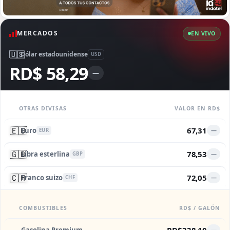
MERCADOS
EN VIVO
🇺🇸
Dólar estadounidense
USD
RD$ 58,29
—
OTRAS DIVISAS
VALOR EN RD$
🇪🇺
67,31
Euro
—
EUR
🇬🇧
78,53
Libra esterlina
—
GBP
🇨🇭
72,05
Franco suizo
—
CHF
COMBUSTIBLES
RD$ / GALÓN
RD$338,10
—