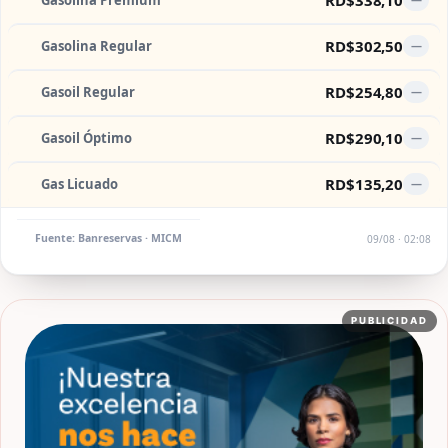
Gasolina Premium
RD$302,50
Gasolina Regular
—
RD$254,80
Gasoil Regular
—
RD$290,10
Gasoil Óptimo
—
RD$135,20
Gas Licuado
—
Fuente: Banreservas · MICM
09/08 · 02:08
PUBLICIDAD