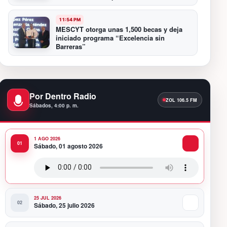
11:54 PM
MESCYT otorga unas 1,500 becas y deja
iniciado programa “Excelencia sin
Barreras”
11:39 PM
BCRD informa que la variación del IPC en
el mes de julio fue de 0.19 %
Por Dentro Radio
Sábados, 4:00 p. m.
11:23 PM
Fuera de Liga estrenará su tercera
temporada en octubre con nuevo horario
1 AGO 2026
Sábado, 01 agosto 2026
11:59 PM
Ballet Nacional Dominicano llevará el
talento y la fuerza de la danza del país al
International Ballet Festival of Miami
25 JUL 2026
Sábado, 25 julio 2026