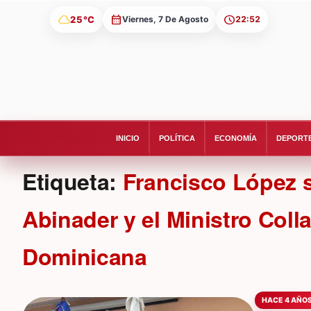
cloud
25°C
Viernes, 7 De Agosto
22:52
INICIO
POLÍTICA
ECONOMÍA
DEPORT
Etiqueta:
Francisco López s
Abinader y el Ministro Col
Dominicana
HACE 4 AÑO