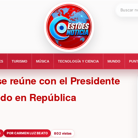
Buscar:
ESTOESNOTICIA|NOTICIAS
ES
TURISMO
MÚSICA
TECNOLOGÍA Y CIENCIA
MUNDO
PUNT
e reúne con el Presidente
lado en República
S
POR CARMEN LUZ BEATO
802 vistas