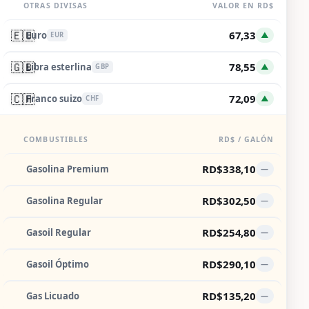
OTRAS DIVISAS
VALOR EN RD$
🇪🇺
67,33
Euro
▲
EUR
🇬🇧
78,55
Libra esterlina
▲
GBP
🇨🇭
72,09
Franco suizo
▲
CHF
COMBUSTIBLES
RD$ / GALÓN
RD$338,10
Gasolina Premium
—
RD$302,50
Gasolina Regular
—
RD$254,80
Gasoil Regular
—
RD$290,10
Gasoil Óptimo
—
RD$135,20
Gas Licuado
—