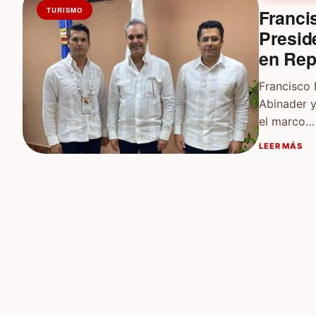
TURISMO
Franci
Presid
en Rep
Francisco 
Abinader y
el marco…
LEER MÁS