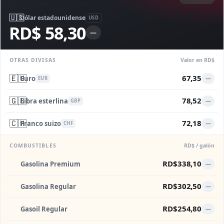
🇺🇸
Dólar estadounidense
USD
RD$ 58,30
—
OTRAS DIVISAS
Valor en RD$
🇪🇺
67,35
Euro
—
EUR
🇬🇧
78,52
Libra esterlina
—
GBP
🇨🇭
72,18
Franco suizo
—
CHF
COMBUSTIBLES
RD$ / galón
RD$338,10
Gasolina Premium
—
RD$302,50
Gasolina Regular
—
RD$254,80
Gasoil Regular
—