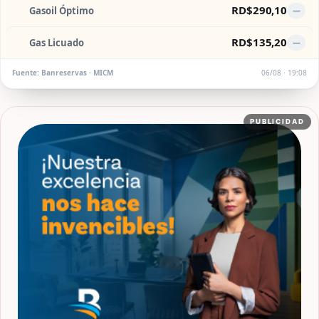
RD$290,10
Gasoil Óptimo
—
RD$135,20
Gas Licuado
—
Fuente: Banreservas · MICM
06/08 · 19:08
PUBLICIDAD