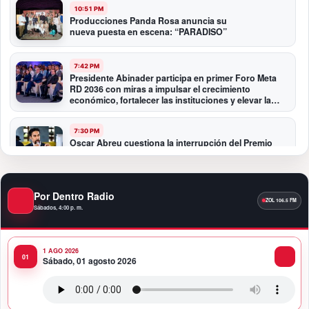
10:51 PM
Producciones Panda Rosa anuncia su
nueva puesta en escena: “PARADISO”
7:42 PM
Presidente Abinader participa en primer Foro Meta
RD 2036 con miras a impulsar el crecimiento
económico, fortalecer las instituciones y elevar la
productividad
7:30 PM
Oscar Abreu cuestiona la interrupción del Premio
Nacional de Artes Visuales: “Un país que deja de
honrar a sus artistas comienza a olvidar su historia”
Por Dentro Radio
12:40 AM
Fortaleza del peso responde a fundamentos
Sábados, 4:00 p. m.
económicos y no a una sobrevaluación, sostiene
experta
1 AGO 2026
Sábado, 01 agosto 2026
11:58 PM
Banco Popular entrega al COE renovado Salón
Político/Comunicaciones