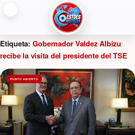
Abrir menú
ESTOESNOTICIA|NOTICIAS
Etiqueta:
Gobernador Valdez Albizu
recibe la visita del presidente del TSE
PUNTO ABIERTO