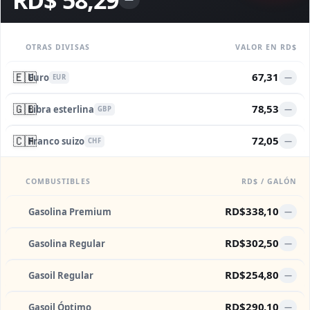
RD$ 58,29
OTRAS DIVISAS
VALOR EN RD$
🇪🇺
67,31
Euro
—
EUR
🇬🇧
78,53
Libra esterlina
—
GBP
🇨🇭
72,05
Franco suizo
—
CHF
COMBUSTIBLES
RD$ / GALÓN
RD$338,10
Gasolina Premium
—
RD$302,50
Gasolina Regular
—
RD$254,80
Gasoil Regular
—
RD$290,10
Gasoil Óptimo
—