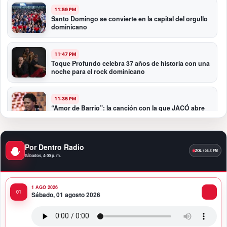
11:59 PM
Santo Domingo se convierte en la capital del orgullo
dominicano
11:47 PM
Toque Profundo celebra 37 años de historia con una
noche para el rock dominicano
11:35 PM
“Amor de Barrio”: la canción con la que JACÓ abre
un nuevo capítulo en la bachata
10:58 PM
Por Dentro Radio
Presidente Abinader participa en la transmisión de
Sábados, 4:00 p. m.
mando presidencial de Abelardo de la Espriella en
Colombia
1 AGO 2026
10:34 PM
Sábado, 01 agosto 2026
Presidente Abinader participa en la transmisión de
mando presidencial de Abelardo de la Espriella en
Colombia