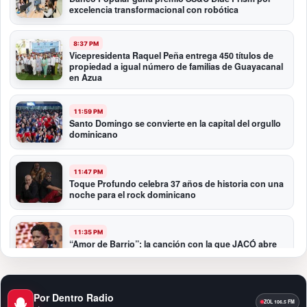
excelencia transformacional con robótica
8:37 PM
Vicepresidenta Raquel Peña entrega 450 títulos de
propiedad a igual número de familias de Guayacanal
en Azua
11:59 PM
Santo Domingo se convierte en la capital del orgullo
dominicano
11:47 PM
Toque Profundo celebra 37 años de historia con una
noche para el rock dominicano
11:35 PM
“Amor de Barrio”: la canción con la que JACÓ abre
un nuevo capítulo en la bachata
10:58 PM
Por Dentro Radio
Presidente Abinader participa en la transmisión de