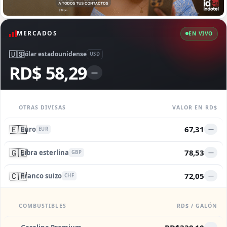
MERCADOS
EN VIVO
🇺🇸
Dólar estadounidense
USD
RD$ 58,29
—
OTRAS DIVISAS
VALOR EN RD$
🇪🇺
67,31
Euro
—
EUR
🇬🇧
78,53
Libra esterlina
—
GBP
🇨🇭
72,05
Franco suizo
—
CHF
COMBUSTIBLES
RD$ / GALÓN