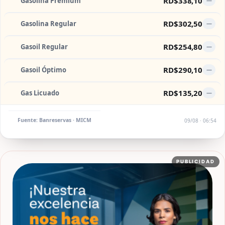
RD$338,10
Gasolina Premium
—
RD$302,50
Gasolina Regular
—
RD$254,80
Gasoil Regular
—
RD$290,10
Gasoil Óptimo
—
RD$135,20
Gas Licuado
—
Fuente: Banreservas · MICM
09/08 · 06:54
PUBLICIDAD