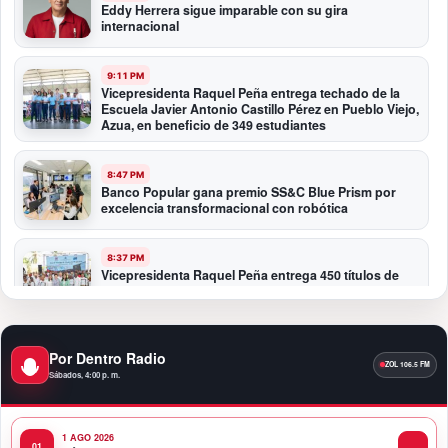
Eddy Herrera sigue imparable con su gira
internacional
9:11 PM
Vicepresidenta Raquel Peña entrega techado de la
Escuela Javier Antonio Castillo Pérez en Pueblo Viejo,
Azua, en beneficio de 349 estudiantes
8:47 PM
Banco Popular gana premio SS&C Blue Prism por
excelencia transformacional con robótica
8:37 PM
Vicepresidenta Raquel Peña entrega 450 títulos de
propiedad a igual número de familias de Guayacanal
en Azua
Por Dentro Radio
11:59 PM
Santo Domingo se convierte en la capital del orgullo
Sábados, 4:00 p. m.
dominicano
1 AGO 2026
11:47 PM