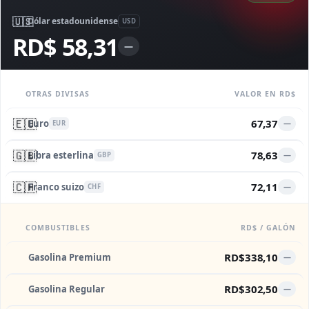
🇺🇸
Dólar estadounidense
USD
RD$ 58,31
—
OTRAS DIVISAS
VALOR EN RD$
🇪🇺
67,37
Euro
—
EUR
🇬🇧
78,63
Libra esterlina
—
GBP
🇨🇭
72,11
Franco suizo
—
CHF
COMBUSTIBLES
RD$ / GALÓN
RD$338,10
Gasolina Premium
—
RD$302,50
Gasolina Regular
—