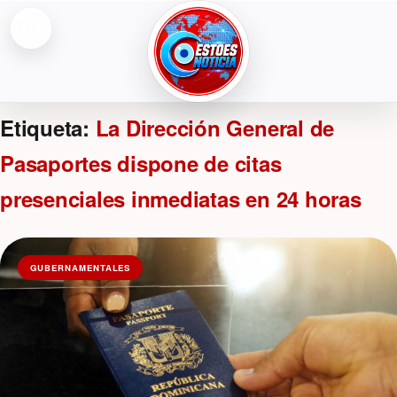
Abrir menú
ESTOESNOTICIA|NOTICIAS
Etiqueta:
La Dirección General de
Pasaportes dispone de citas
presenciales inmediatas en 24 horas
GUBERNAMENTALES