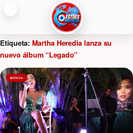
Abrir menú
ESTOESNOTICIA|NOTICIAS
Etiqueta:
Martha Heredia lanza su
nuevo álbum “Legado”
MÚSICA