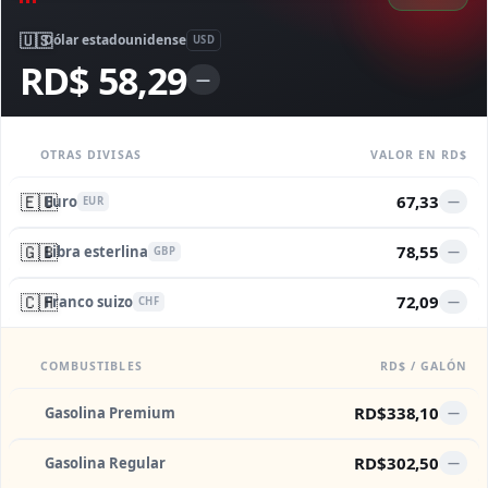
🇺🇸
Dólar estadounidense
USD
RD$ 58,29
—
OTRAS DIVISAS
VALOR EN RD$
🇪🇺
67,33
Euro
—
EUR
🇬🇧
78,55
Libra esterlina
—
GBP
🇨🇭
72,09
Franco suizo
—
CHF
COMBUSTIBLES
RD$ / GALÓN
RD$338,10
Gasolina Premium
—
RD$302,50
Gasolina Regular
—