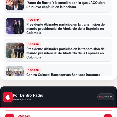
“Amor de Barrio”: la canción con la que JACÓ abre
un nuevo capítulo en la bachata
10:58 PM
Presidente Abinader participa en la transmisión de
mando presidencial de Abelardo de la Espriella en
Colombia
10:34 PM
Presidente Abinader participa en la transmisión de
mando presidencial de Abelardo de la Espriella en
Colombia
10:16 PM
Centro Cultural Banreservas Santiago inaugura
Primer Congreso de Artesanos de Santiago
9:04 PM
Por Dentro Radio
Premios a la Moda Dominicana celebró su quinta
Sábados, 4:00 p. m.
edición en el Teatro Nacional
1 AGO 2026
11:58 PM