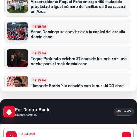
Vicepresidenta Raquel Peña entrega 450 títulos de
propiedad a igual número de familias de Guayacanal
en Azua
11:59 PM
Santo Domingo se convierte en la capital del orgullo
dominicano
11:47 PM
Toque Profundo celebra 37 años de historia con una
noche para el rock dominicano
11:35 PM
“Amor de Barrio”: la canción con la que JACÓ abre
un nuevo capítulo en la bachata
10:58 PM
Por Dentro Radio
Presidente Abinader participa en la transmisión de
Sábados, 4:00 p. m.
mando presidencial de Abelardo de la Espriella en
Colombia
1 AGO 2026
10:34 PM