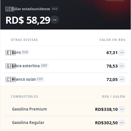
🇺🇸
Dólar estadounidense
USD
RD$ 58,29
—
OTRAS DIVISAS
VALOR EN RD$
🇪🇺
67,31
Euro
—
EUR
🇬🇧
78,53
Libra esterlina
—
GBP
🇨🇭
72,05
Franco suizo
—
CHF
COMBUSTIBLES
RD$ / GALÓN
RD$338,10
Gasolina Premium
—
RD$302,50
Gasolina Regular
—