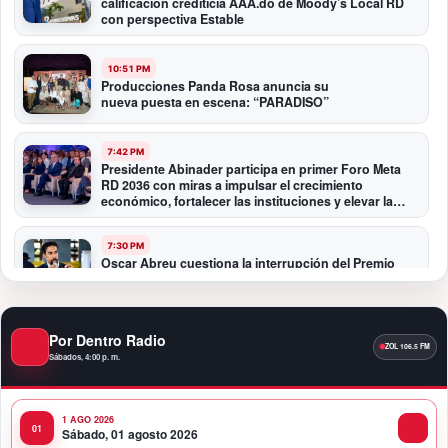
calificación crediticia AAA.do de Moody’s Local RD
con perspectiva Estable
10:51 PM
Producciones Panda Rosa anuncia su
nueva puesta en escena: “PARADISO”
7:42 PM
Presidente Abinader participa en primer Foro Meta
RD 2036 con miras a impulsar el crecimiento
económico, fortalecer las instituciones y elevar la
productividad
7:30 PM
Oscar Abreu cuestiona la interrupción del Premio
Nacional de Artes Visuales: “Un país que deja de
honrar a sus artistas comienza a olvidar su historia”
Por Dentro Radio
12:40 AM
Fortaleza del peso responde a fundamentos
Sábados, 4:00 p. m.
económicos y no a una sobrevaluación, sostiene
experta
1 AGO 2026
Sábado, 01 agosto 2026
11:58 PM