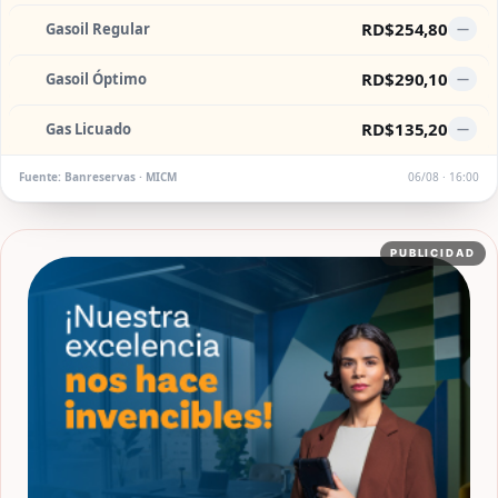
RD$254,80
Gasoil Regular
—
RD$290,10
Gasoil Óptimo
—
RD$135,20
Gas Licuado
—
Fuente: Banreservas · MICM
06/08 · 16:00
PUBLICIDAD