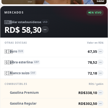
MERCADOS
EN VIVO
🇺🇸
Dólar estadounidense
USD
RD$ 58,30
—
OTRAS DIVISAS
Valor en RD$
🇪🇺
67,35
Euro
—
EUR
🇬🇧
78,52
Libra esterlina
—
GBP
🇨🇭
72,18
Franco suizo
—
CHF
COMBUSTIBLES
RD$ / galón
RD$338,10
Gasolina Premium
—
RD$302,50
Gasolina Regular
—