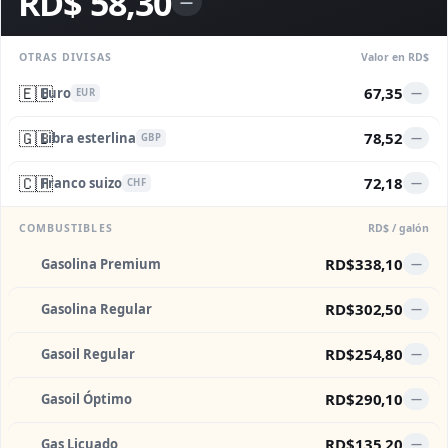
RD$ 58,30
—
OTRAS DIVISAS
Valor en RD$
🇪🇺
67,35
Euro
—
EUR
🇬🇧
78,52
Libra esterlina
—
GBP
🇨🇭
72,18
Franco suizo
—
CHF
COMBUSTIBLES
RD$ / galón
RD$338,10
Gasolina Premium
—
RD$302,50
Gasolina Regular
—
RD$254,80
Gasoil Regular
—
RD$290,10
Gasoil Óptimo
—
RD$135,20
Gas Licuado
—