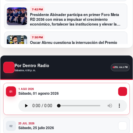
7:42 PM
Presidente Abinader participa en primer Foro Meta
RD 2036 con miras a impulsar el crecimiento
económico, fortalecer las instituciones y elevar la
productividad
7:30 PM
Oscar Abreu cuestiona la interrupción del Premio
Nacional de Artes Visuales: “Un país que deja de
honrar a sus artistas comienza a olvidar su historia”
Por Dentro Radio
12:40 AM
Fortaleza del peso responde a fundamentos
Sábados, 4:00 p. m.
económicos y no a una sobrevaluación, sostiene
experta
1 AGO 2026
Sábado, 01 agosto 2026
11:58 PM
Banco Popular entrega al COE renovado Salón
Político/Comunicaciones
25 JUL 2026
Sábado, 25 julio 2026