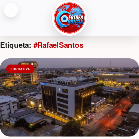
Abrir menú
ESTOESNOTICIA|NOTICIAS
Etiqueta:
#RafaelSantos
EDUCATIVA