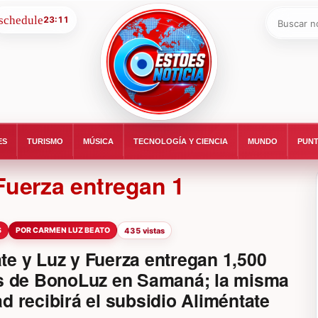
Buscar:
23:11
ESTOESNOTICIA|NOTICIAS
ES
TURISMO
MÚSICA
TECNOLOGÍA Y CIENCIA
MUNDO
PUNT
Fuerza entregan 1
S
POR CARMEN LUZ BEATO
435 vistas
te y Luz y Fuerza entregan 1,500
as de BonoLuz en Samaná; la misma
d recibirá el subsidio Aliméntate