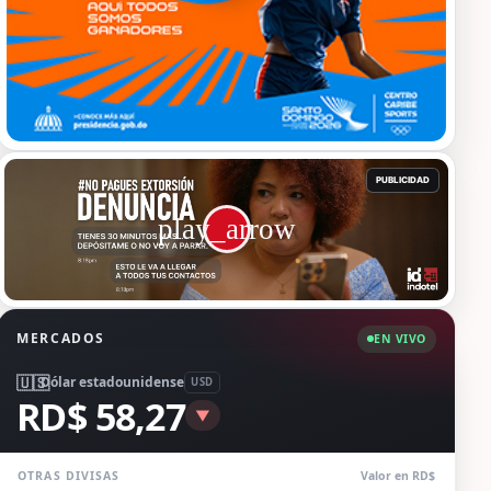
MERCADOS
EN VIVO
🇺🇸
Dólar estadounidense
USD
RD$ 58,27
▼
OTRAS DIVISAS
Valor en RD$