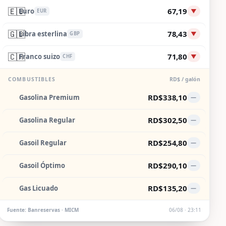
🇪🇺
67,19
Euro
▼
EUR
🇬🇧
78,43
Libra esterlina
▼
GBP
🇨🇭
71,80
Franco suizo
▼
CHF
COMBUSTIBLES
RD$ / galón
RD$338,10
Gasolina Premium
—
RD$302,50
Gasolina Regular
—
RD$254,80
Gasoil Regular
—
RD$290,10
Gasoil Óptimo
—
RD$135,20
Gas Licuado
—
Fuente: Banreservas · MICM
06/08 · 23:11