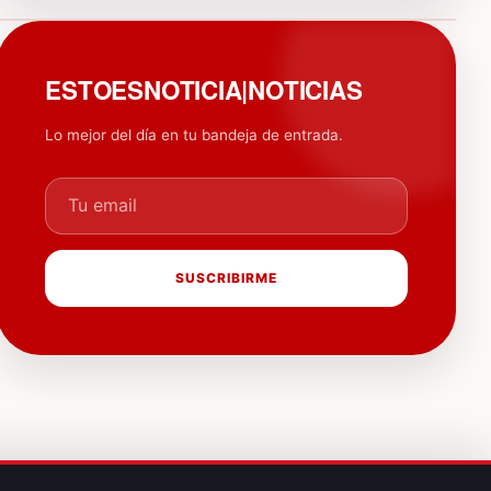
PUBLICIDAD
ESTOESNOTICIA|NOTICIAS
Lo mejor del día en tu bandeja de entrada.
Tu email
SUSCRIBIRME