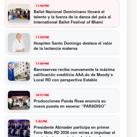
11:59 PM
Ballet Nacional Dominicano llevará el
talento y la fuerza de la danza del país al
International Ballet Festival of Miami
11:55 PM
Hospiten Santo Domingo destaca el valor
de la lactancia materna
11:09 PM
Banreservas recibe nuevamente la máxima
calificación crediticia AAA.do de Moody’s
Local RD con perspectiva Estable
10:51 PM
Producciones Panda Rosa anuncia su
nueva puesta en escena: “PARADISO”
7:42 PM
Presidente Abinader participa en primer
Foro Meta RD 2036 con miras a impulsar el