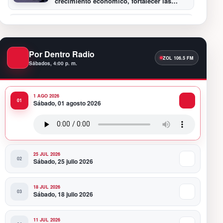
crecimiento económico, fortalecer las
instituciones y elevar la productividad
7:30 PM
Oscar Abreu cuestiona la interrupción del
Premio Nacional de Artes Visuales: “Un
país que deja de honrar a sus artistas
Por Dentro Radio
comienza a olvidar su historia”
Sábados, 4:00 p. m.
12:40 AM
Fortaleza del peso responde a
fundamentos económicos y no a una
1 AGO 2026
sobrevaluación, sostiene experta
Sábado, 01 agosto 2026
11:58 PM
Banco Popular entrega al COE renovado
Salón Político/Comunicaciones
25 JUL 2026
Sábado, 25 julio 2026
18 JUL 2026
Sábado, 18 julio 2026
11 JUL 2026