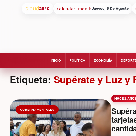
cloud
25°C
Jueves, 6 De Agosto
INICIO
POLÍTICA
ECONOMÍA
DEPORT
Etiqueta:
Supérate y Luz y 
HACE 2 AÑO
Supéra
GUBERNAMENTALES
tarjet
cantida