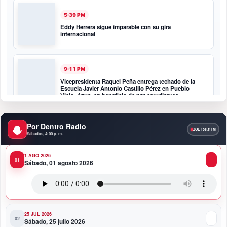
5:39 PM
Eddy Herrera sigue imparable con su gira
internacional
9:11 PM
Vicepresidenta Raquel Peña entrega techado de la
Escuela Javier Antonio Castillo Pérez en Pueblo
Viejo, Azua, en beneficio de 349 estudiantes
Por Dentro Radio
8:47 PM
Sábados, 4:00 p. m.
Banco Popular gana premio SS&C Blue Prism por
excelencia transformacional con robótica
1 AGO 2026
Sábado, 01 agosto 2026
8:37 PM
Vicepresidenta Raquel Peña entrega 450 títulos de
propiedad a igual número de familias de Guayacanal
en Azua
25 JUL 2026
Sábado, 25 julio 2026