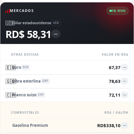
MERCADOS
EN VIVO
🇺🇸
Dólar estadounidense
USD
RD$ 58,31
—
OTRAS DIVISAS
VALOR EN RD$
🇪🇺
67,37
Euro
—
EUR
🇬🇧
78,63
Libra esterlina
—
GBP
🇨🇭
72,11
Franco suizo
—
CHF
COMBUSTIBLES
RD$ / GALÓN
RD$338,10
Gasolina Premium
—