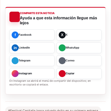
COMPARTE ESTA NOTICIA
Ayuda a que esta información llegue más
lejos
f
X
Facebook
X
in
LinkedIn
WhatsApp
Telegram
Correo
Instagram
Copiar
En Instagram se abrirá el menú de compartir del dispositivo; en
escritorio se copiará el enlace.
#Festival Capitalia logra rotundo éxito en su primera entrega