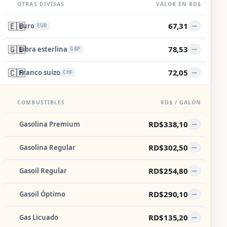
OTRAS DIVISAS
VALOR EN RD$
🇪🇺
67,31
Euro
—
EUR
🇬🇧
78,53
Libra esterlina
—
GBP
🇨🇭
72,05
Franco suizo
—
CHF
COMBUSTIBLES
RD$ / GALÓN
RD$338,10
Gasolina Premium
—
RD$302,50
Gasolina Regular
—
RD$254,80
Gasoil Regular
—
RD$290,10
Gasoil Óptimo
—
RD$135,20
Gas Licuado
—