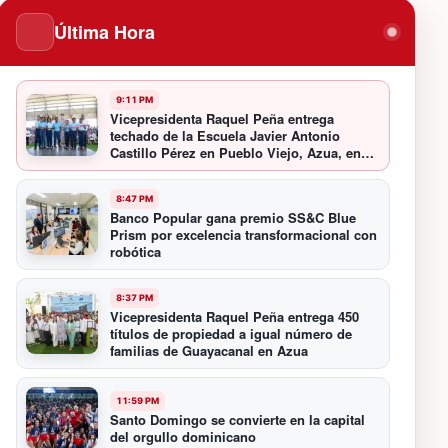
Última Hora
9:11 PM
Vicepresidenta Raquel Peña entrega
techado de la Escuela Javier Antonio
Castillo Pérez en Pueblo Viejo, Azua, en
beneficio de 349 estudiantes
8:47 PM
Banco Popular gana premio SS&C Blue
Prism por excelencia transformacional con
robótica
8:37 PM
Vicepresidenta Raquel Peña entrega 450
títulos de propiedad a igual número de
familias de Guayacanal en Azua
11:59 PM
Santo Domingo se convierte en la capital
del orgullo dominicano