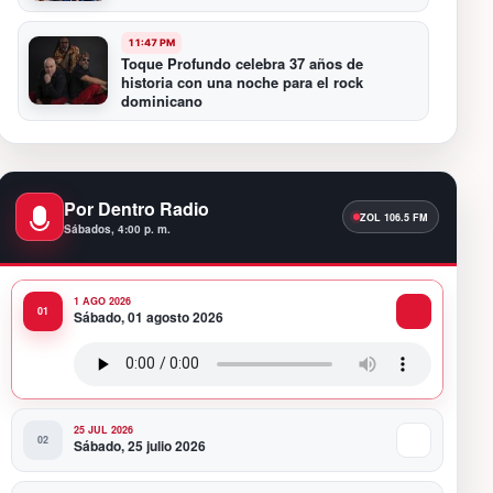
11:47 PM
Toque Profundo celebra 37 años de
historia con una noche para el rock
dominicano
11:35 PM
“Amor de Barrio”: la canción con la que
JACÓ abre un nuevo capítulo en la bachata
Por Dentro Radio
Sábados, 4:00 p. m.
10:58 PM
Presidente Abinader participa en la
transmisión de mando presidencial de
1 AGO 2026
Abelardo de la Espriella en Colombia
Sábado, 01 agosto 2026
10:34 PM
Presidente Abinader participa en la
transmisión de mando presidencial de
Abelardo de la Espriella en Colombia
25 JUL 2026
Sábado, 25 julio 2026