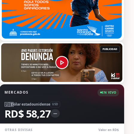
MERCADOS
EN VIVO
🇺🇸
Dólar estadounidense
USD
RD$ 58,27
—
OTRAS DIVISAS
Valor en RD$