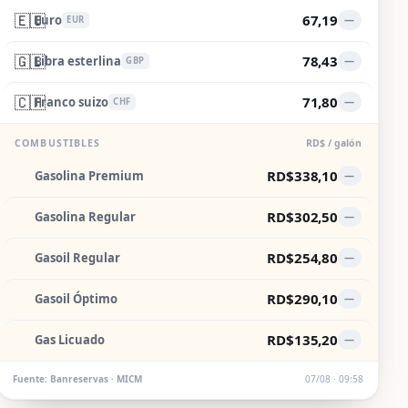
🇪🇺
67,19
Euro
—
EUR
🇬🇧
78,43
Libra esterlina
—
GBP
🇨🇭
71,80
Franco suizo
—
CHF
COMBUSTIBLES
RD$ / galón
RD$338,10
Gasolina Premium
—
RD$302,50
Gasolina Regular
—
RD$254,80
Gasoil Regular
—
RD$290,10
Gasoil Óptimo
—
RD$135,20
Gas Licuado
—
Fuente: Banreservas · MICM
07/08 · 09:58