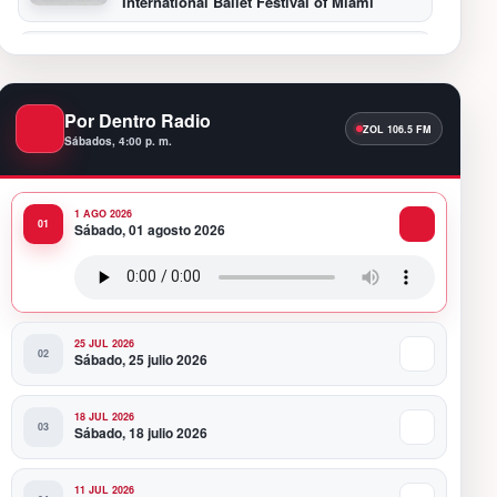
International Ballet Festival of Miami
11:55 PM
Hospiten Santo Domingo destaca el valor
de la lactancia materna
Por Dentro Radio
Sábados, 4:00 p. m.
11:09 PM
Banreservas recibe nuevamente la máxima
calificación crediticia AAA.do de Moody’s
Local RD con perspectiva Estable
1 AGO 2026
Sábado, 01 agosto 2026
10:51 PM
Producciones Panda Rosa anuncia su
nueva puesta en escena: “PARADISO”
25 JUL 2026
Sábado, 25 julio 2026
18 JUL 2026
Sábado, 18 julio 2026
11 JUL 2026