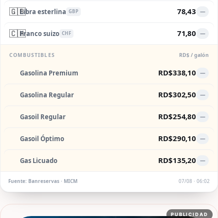
🇬🇧
78,43
Libra esterlina
—
GBP
🇨🇭
71,80
Franco suizo
—
CHF
COMBUSTIBLES
RD$ / galón
RD$338,10
Gasolina Premium
—
RD$302,50
Gasolina Regular
—
RD$254,80
Gasoil Regular
—
RD$290,10
Gasoil Óptimo
—
RD$135,20
Gas Licuado
—
Fuente: Banreservas · MICM
07/08 · 06:02
PUBLICIDAD