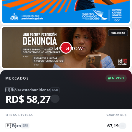
MERCADOS
EN VIVO
🇺🇸
Dólar estadounidense
USD
RD$ 58,27
—
OTRAS DIVISAS
Valor en RD$
🇪🇺
67,19
Euro
—
EUR