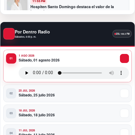
11:55 PM
Hospiten Santo Domingo destaca el valor de la
lactancia materna
11:09 PM
Por Dentro Radio
Banreservas recibe nuevamente la máxima
calificación crediticia AAA.do de Moody’s Local RD
Sábados, 4:00 p. m.
con perspectiva Estable
1 AGO 2026
10:51 PM
Sábado, 01 agosto 2026
Producciones Panda Rosa anuncia su
nueva puesta en escena: “PARADISO”
25 JUL 2026
Sábado, 25 julio 2026
18 JUL 2026
Sábado, 18 julio 2026
11 JUL 2026
Sábado, 11 julio 2026