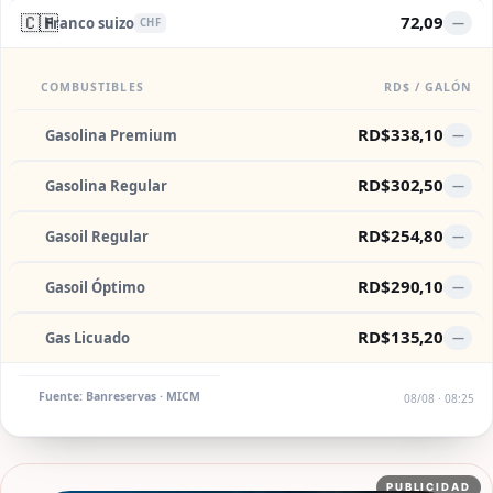
🇨🇭
72,09
Franco suizo
—
CHF
COMBUSTIBLES
RD$ / GALÓN
RD$338,10
Gasolina Premium
—
RD$302,50
Gasolina Regular
—
RD$254,80
Gasoil Regular
—
RD$290,10
Gasoil Óptimo
—
RD$135,20
Gas Licuado
—
Fuente: Banreservas · MICM
08/08 · 08:25
PUBLICIDAD