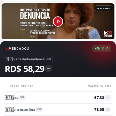
MERCADOS
EN VIVO
🇺🇸
Dólar estadounidense
USD
RD$ 58,29
—
OTRAS DIVISAS
VALOR EN RD$
🇪🇺
67,33
Euro
—
EUR
🇬🇧
78,55
Libra esterlina
—
GBP