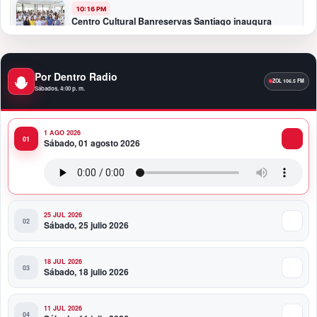
10:16 PM
Centro Cultural Banreservas Santiago inaugura
Primer Congreso de Artesanos de Santiago
9:04 PM
Por Dentro Radio
Premios a la Moda Dominicana celebró su quinta
Sábados, 4:00 p. m.
edición en el Teatro Nacional
1 AGO 2026
11:58 PM
Sábado, 01 agosto 2026
Presidente Abinader viaja a Colombia para participar
en la toma de posesión de Abelardo de la Espriella
25 JUL 2026
Sábado, 25 julio 2026
18 JUL 2026
Sábado, 18 julio 2026
11 JUL 2026