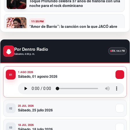
Toque Profundo celebra 37 años de historia con una
noche para el rock dominicano
11:35 PM
“Amor de Barrio”: la canción con la que JACÓ abre
un nuevo capítulo en la bachata
10:58 PM
Por Dentro Radio
Presidente Abinader participa en la transmisión de
Sábados, 4:00 p. m.
mando presidencial de Abelardo de la Espriella en
Colombia
1 AGO 2026
10:34 PM
Sábado, 01 agosto 2026
Presidente Abinader participa en la transmisión de
mando presidencial de Abelardo de la Espriella en
Colombia
25 JUL 2026
Sábado, 25 julio 2026
18 JUL 2026
Sábado, 18 julio 2026