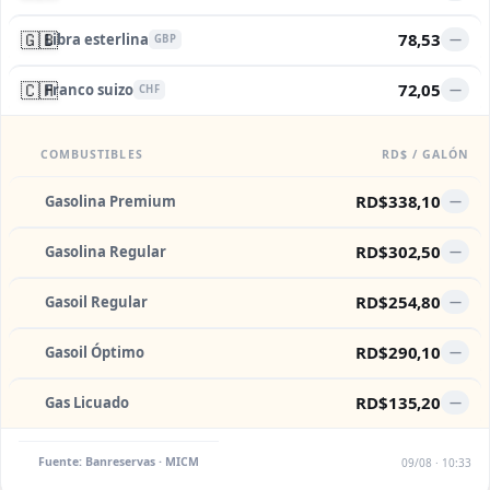
🇬🇧
78,53
Libra esterlina
—
GBP
🇨🇭
72,05
Franco suizo
—
CHF
COMBUSTIBLES
RD$ / GALÓN
RD$338,10
Gasolina Premium
—
RD$302,50
Gasolina Regular
—
RD$254,80
Gasoil Regular
—
RD$290,10
Gasoil Óptimo
—
RD$135,20
Gas Licuado
—
Fuente: Banreservas · MICM
09/08 · 10:33