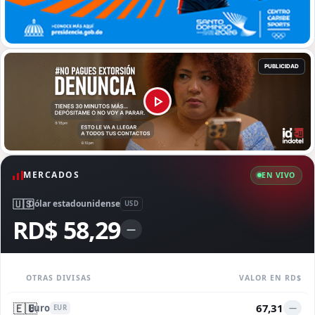
MERCADOS
EN VIVO
🇺🇸
Dólar estadounidense
USD
RD$ 58,29
—
OTRAS DIVISAS
VALOR EN RD$
🇪🇺
67,31
Euro
—
EUR